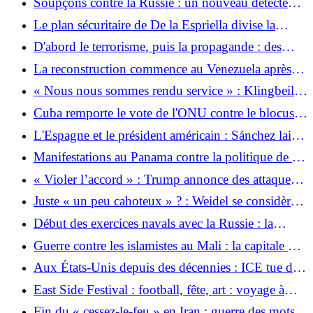
Soupçons contre la Russie : un nouveau détecteur
du monde suscite l'irritation
est destiné à détecter les armes nucléaires en orbite
Le plan sécuritaire de De la Espriella divise la
Colombie
D'abord le terrorisme, puis la propagande : des
combattants présumés de l'EI arrêtés dans le
La reconstruction commence au Venezuela après
Schleswig-Holstein
un grave tremblement de terre
« Nous nous sommes rendu service » : Klingbeil
célèbre la Belgique comme vengeresse de la faute
Cuba remporte le vote de l'ONU contre le blocus
de Trump sur FIFA
américain
L'Espagne et le président américain : Sánchez laisse
apparaître Trump
Manifestations au Panama contre la politique de «
main dure » de Mulino
« Violer l’accord » : Trump annonce des attaques «
dures » contre l’Iran
Juste « un peu cahoteux » ? : Weidel se considère
comme « plus libéral », mais la dévaluation est le
Début des exercices navals avec la Russie : la
cœur de métier de l’AfD
Chine tire un missile sur le Pacifique – critiquent
Guerre contre les islamistes au Mali : la capitale du
les États voisins
Mali sans eau courante
Aux États-Unis depuis des décennies : ICE tue des
Mexicains lors de contrôles de véhicules au Texas
East Side Festival : football, fête, art : voyage à
Birkenwerder
Fin du « cessez-le-feu » en Iran : guerre des mots