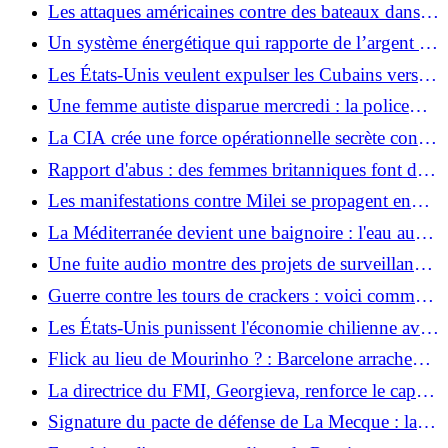
l'Argentine déclare une journée spéciale après la
Les attaques américaines contre des bateaux dans
victoire de la Coupe du monde dans le duel
les Caraïbes n’ont pas stoppé le flux de drogue
Un système énergétique qui rapporte de l’argent : «
haineux
vers les États-Unis
Une transition énergétique intelligente permet
Les États-Unis veulent expulser les Cubains vers
d’économiser 120 milliards d’euros par an »
l'Uruguay
Une femme autiste disparue mercredi : la police
retrouve une fillette de trois ans disparue morte
La CIA crée une force opérationnelle secrète contre
dans la piscine des parents
Cuba
Rapport d'abus : des femmes britanniques font des
allégations « choquantes » contre une école
Les manifestations contre Milei se propagent en
militaire
Argentine
La Méditerranée devient une baignoire : l'eau au
large de Majorque atteint une température record
Une fuite audio montre des projets de surveillance
numérique utilisant le logiciel israélien au
Guerre contre les tours de crackers : voici comment
Honduras
les drones ukrainiens frappent l'industrie pétrolière
Les États-Unis punissent l'économie chilienne avec
russe
de nouveaux droits de douane
Flick au lieu de Mourinho ? : Barcelone arrache
apparemment le champion du monde Rodri sous le
La directrice du FMI, Georgieva, renforce le cap
nez du Real
des réformes de Milei lors de sa visite en Argentine
Signature du pacte de défense de La Mecque : la
Turquie, l'Arabie saoudite et le Pakistan signent un