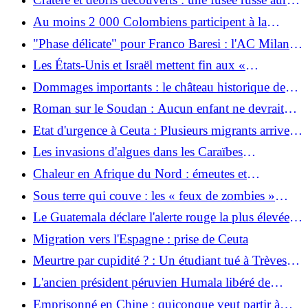
pénétré l'espace aérien polonais
Au moins 2 000 Colombiens participent à la
guerre en Ukraine : FIDH
"Phase délicate" pour Franco Baresi : l'AC Milan
dément les fausses informations sur la mort de la
Les États-Unis et Israël mettent fin aux «
légende italienne
opérations de secours » militaires après le
Dommages importants : le château historique de
tremblement de terre au Venezuela
Wallhausen est en feu depuis des heures
Roman sur le Soudan : Aucun enfant ne devrait
jamais mourir pour vous
Etat d'urgence à Ceuta : Plusieurs migrants arrivent
: une enclave espagnole appelle à l'armée
Les invasions d'algues dans les Caraïbes
mexicaines augmentent rapidement
Chaleur en Afrique du Nord : émeutes et
manifestations de masse
Sous terre qui couve : les « feux de zombies »
restent dangereux pendant des mois après les
Le Guatemala déclare l'alerte rouge la plus élevée
incendies de forêt
après l'éruption d'un volcan en feu
Migration vers l'Espagne : prise de Ceuta
Meurtre par cupidité ? : Un étudiant tué à Trèves :
un homme et une femme arrêtés
L'ancien président péruvien Humala libéré de
prison
Emprisonné en Chine : quiconque veut partir à