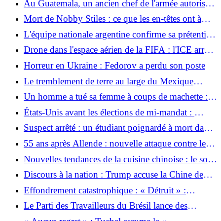
Au Guatemala, un ancien chef de l'armée autorisé à
contre la direction du parti
rentrer chez lui malgré les accusations de génocide
Mort de Nobby Stiles : ce que les en-têtes ont à
voir avec la maladie CTE de la légende anglaise
L'équipe nationale argentine confirme sa prétention
aux îles Falkland
Drone dans l'espace aérien de la FIFA : l'ICE arrête
pour la première fois un homme lors d'un match de
Horreur en Ukraine : Fedorov a perdu son poste
Coupe du Monde
Le tremblement de terre au large du Mexique
frappe également le Guatemala et le Salvador
Un homme a tué sa femme à coups de machette :
des détails horribles sur le féminicide à Kelkheim
États-Unis avant les élections de mi-mandat : ​​
ont été publiés
Trump répand une nouvelle histoire de complot
Suspect arrêté : un étudiant poignardé à mort dans
la rue à Trèves
55 ans après Allende : nouvelle attaque contre le
cuivre chilien ?
Nouvelles tendances de la cuisine chinoise : le soft
power passe par l’estomac
Discours à la nation : Trump accuse la Chine de
manipuler les élections américaines
Effondrement catastrophique : « Détruit » :
L'Angleterre entière sombre dans la douleur après
Le Parti des Travailleurs du Brésil lance des
le drame le plus brutal
comités pour la campagne électorale de Lula