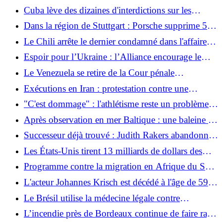
Pologne est décédée dans une attaque du CSD
Cuba lève des dizaines d'interdictions sur les
entreprises privées
Dans la région de Stuttgart : Porsche supprime 5
000 emplois supplémentaires
Le Chili arrête le dernier condamné dans l'affaire
du meurtre de Víctor Jara
Espoir pour l’Ukraine : l’Alliance encourage le
développement d’une alternative patriotique
Le Venezuela se retire de la Cour pénale
européenne
internationale
Exécutions en Iran : protestation contre une
démonstration de puissance du régime
"C'est dommage" : l'athlétisme reste un problème
pour la finale
Après observation en mer Baltique : une baleine est
apparue dans le port de Wismar
Successeur déjà trouvé : Judith Rakers abandonne
sa petite ferme
Les États-Unis tirent 13 milliards de dollars des
ventes de pétrole du Venezuela
Programme contre la migration en Afrique du Sud
: les clôtures et les drones visent à empêcher les
L'acteur Johannes Krisch est décédé à l'âge de 59
immigrants africains d'entrer
ans des suites d'un cancer
Le Brésil utilise la médecine légale contre
l'exploitation illégale de l'or
L’incendie près de Bordeaux continue de faire rage