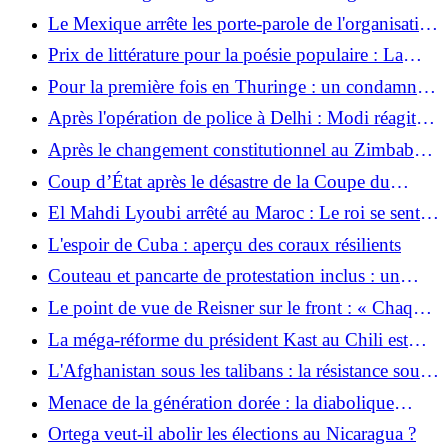
drone ukrainien tue cinq passagers d'un bus
Le Mexique arrête les porte-parole de l'organisation
indigène CIPOG-EZ
Prix ​​de littérature pour la poésie populaire : La
poésie du livreur
Pour la première fois en Thuringe : un condamné
change de sexe et est transféré dans une prison
Après l'opération de police à Delhi : Modi réagit
pour femmes
aux manifestations de la jeunesse indienne
Après le changement constitutionnel au Zimbabwe
: les droits civiques face au « crocodile »
Coup d’État après le désastre de la Coupe du
monde ? : les Italiens veulent apparemment
El Mahdi Lyoubi arrêté au Maroc : Le roi se sent
Guardiola comme entraîneur national
insulté
L'espoir de Cuba : aperçu des coraux résilients
Couteau et pancarte de protestation inclus : un
ancien militaire déclenche un engin incendiaire
Le point de vue de Reisner sur le front : « Chaque
devant le bureau de l'ICE à New York
Russe devrait se rendre compte que la guerre
La méga-réforme du président Kast au Chili est
approche »
adoptée par le Sénat
L'Afghanistan sous les talibans : la résistance sous
des ailes d'aigle
Menace de la génération dorée : la diabolique
Espagne fait peur au football mondial
Ortega veut-il abolir les élections au Nicaragua ?