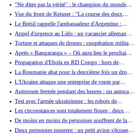
: un incendie majeur « pourrait durer des mois »
"Ne dites pas la vérité" : le champion du monde
Olmo accuse l'entraîneur argentin de mentir
Vue du front de Reisner : "La course des deux
côtés jusqu'à l'hiver commence maintenant"
Le Brésil rappelle l'ambassadeur d'Argentine :
Milei soutient Flávio Bolsonaro
Appel d'urgence au Lido : un vacancier allemand
de 84 ans décède dans un accident de natation en
Torture et attaques de drones : coopération militaire
Toscane
entre les États-Unis et l’Équateur
Après « Bangaranga » – Où aura lieu le prochain
ESC ?
Propagation d'Ebola en RD Congo : hors de
contrôle
La Roumanie abat pour la deuxième fois un drone
au-dessus du territoire national
L'Ukraine attaque une entreprise de vente par
correspondance : les employés fuient l'entrepôt de
Autoroute fermée pendant des heures : un autocar
Wildberries à Ekaterinbourg
entre en collision avec un véhicule de chantier –
Test avec l'armée ukrainienne : les robots de
trois blessés graves
combat humanoïdes d'Eric Trump se rapprochent
Les circonstances sont totalement floues : deux
personnes décédées retrouvées à Ortrand, dans le
De moins en moins de personnes souffrent de la
sud du Brandebourg
faim en Amérique latine
Deux personnes meurent : un petit avion s'écrase
sur une maison unifamiliale en Basse-Saxe