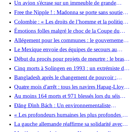
de terre au Venezuela
Un avion s'écrase sur un immeuble de grande
hauteur à Pékin : ce que l'on sait jusqu'à présent
Free the Nipple ! : Madonna se porte sans soutien-
gorge à Paris
Colombie : « Les droits de l’homme et la politique
de paix en danger »
Émotions folles malgré le choc de la Coupe du
Monde : l'équipe nationale humiliée fait une offre
Allégement pour les communes : le gouvernement
importante à la Turquie
fédéral s'accorde avec les Länder sur la réforme
Le Mexique envoie des équipes de secours au
financière
Venezuela frappé par le tremblement de terre
Début du procès pour projets de meurtre : le bras
long de Téhéran devant le tribunal
Cinq morts à Solingen en 1993 : un extrémiste de
droite condamné demande la réouverture de son
Bangladesh après le changement de pouvoir :
procès pour meurtre
premières allégations de corruption contre le
Quatre mois d'arrêt : tous les navires Hapag-Lloyd
nouveau gouvernement
restants quittent la région en crise
Au moins 164 morts et 971 blessés lors du séisme
au Venezuela
Đăng Đình Bách : Un environnementaliste
vietnamien de premier plan libéré
« Les profondeurs humaines les plus profondes » :
ce que cela signifie lorsque les occupants russes
La gauche allemande réaffirme sa solidarité avec
arrivent
Cuba