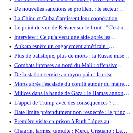
De nouvelles sanctions se profilent : le secteur
bancaire russe pourrait sombrer dans la crise en
La Chine et Cuba élargissent leur coopération
2026
Le point de vue de Reisner sur le front : "C'est un
tournant décisif dans ce conflit"
Interview : Ce qu'a vécu une aide après les
tremblements de terre au Venezuela
Ankara espère un engagement américain :
Netanyahu : la Turquie n'est pas autorisée à
Plus de balistique, plus de morts : la Russie mise
recevoir des avions ou des moteurs F-35
sur de nouvelles tactiques pour attaquer Kiev
Combats intenses au nord du Mali : offensive
rebelle contre la présence russe
De la station-service au rayon pain : la crise
d’approvisionnement en Russie s’étend
Morts après l'escalade du conflit autour du maire au
Guatemala
Milices dans la bande de Gaza : le Hamas annonce
sa propre dissolution – et après ?
L'appel de Trump avec des conséquences ? :
L'empire FIFA d'Infantino est menacé d'un test de
Date limite prétendument non respectée : le prince
résistance massif
Harry ne passera pas la nuit au palais de
Première visite en prison à Ruth López au
Buckingham lors de son voyage à Londres
Salvador
Chagrin, larmes, tumulte : Merci, Cristiano : Le