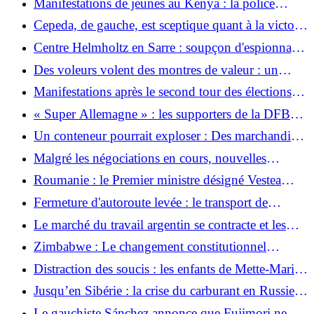
Manifestations de jeunes au Kenya : la police
boucle le centre de Nairobi
Cepeda, de gauche, est sceptique quant à la victoire
électorale de l'ultra-droite De la Espriella
Centre Helmholtz en Sarre : soupçon d'espionnage
scientifique
Des voleurs volent des montres de valeur : un
couple allemand agressé après avoir visité un
Manifestations après le second tour des élections
restaurant à Majorque
dans plusieurs villes de Colombie
« Super Allemagne » : les supporters de la DFB
font de Times Square une zone de fête
Un conteneur pourrait exploser : Des marchandises
dangereuses paralysent l'A8 - évacuations en raison
Malgré les négociations en cours, nouvelles
du risque d'incendie de forêt
sanctions américaines contre Cuba
Roumanie : le Premier ministre désigné Vestea
échoue au vote parlementaire
Fermeture d'autoroute levée : le transport de
marchandises dangereuses sur l'A8 reprend sa
Le marché du travail argentin se contracte et les
circulation - risque d'explosion évité
salaires réels baissent
Zimbabwe : Le changement constitutionnel
comme tactique de diversion | taz.de
Distraction des soucis : les enfants de Mette-Marit
applaudissent dans le stade
Jusqu’en Sibérie : la crise du carburant en Russie
s’étend
Le gauchiste Sánchez annonce que Fujimori ne