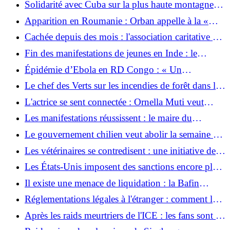
Solidarité avec Cuba sur la plus haute montagne
d'Allemagne
Apparition en Roumanie : Orban appelle à la «
résistance » contre le « régime arbitraire ».
Cachée depuis des mois : l'association caritative de
Sarah Ferguson est en train de se dissoudre
Fin des manifestations de jeunes en Inde : le
mouvement des « cafards » oblige le ministre de
Épidémie d’Ebola en RD Congo : « Un
l’Éducation à démissionner
enterrement digne et sûr est important »
Le chef des Verts sur les incendies de forêt dans le
sud de l’Europe : « Nous ne devons pas laisser nos
L'actrice se sent connectée : Ornella Muti veut
voisins tranquilles »
devenir russe
Les manifestations réussissent : le maire du
Guatemala démissionne
Le gouvernement chilien veut abolir la semaine de
40 heures
Les vétérinaires se contredisent : une initiative de
sauvetage discute d'un échantillon d'ADN d'une
Les États-Unis imposent des sanctions encore plus
baleine à bosse de la mer Baltique
strictes au secteur de la santé cubain
Il existe une menace de liquidation : la Bafin
intervient dans l'une des plus grandes compagnies
Réglementations légales à l'étranger : comment les
d'assurance décès
différents pays réglementent la maternité de
Après les raids meurtriers de l'ICE : les fans sont en
substitution
colère contre la visite du Maître à Trump