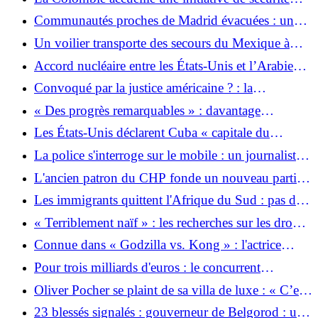
impliquant un étudiant
menée par les États-Unis
Communautés proches de Madrid évacuées : un
incendie de forêt oblige les autorités espagnoles à
Un voilier transporte des secours du Mexique à
évacuer
Cuba
Accord nucléaire entre les États-Unis et l’Arabie
Saoudite : de nouveaux explosifs pour le Moyen-
Convoqué par la justice américaine ? : la
Orient
Fédération argentine de football condamne les
« Des progrès remarquables » : davantage
informations comme un « énorme mensonge »
d’immigrés travaillent dans l’UE que jamais
Les États-Unis déclarent Cuba « capitale du
auparavant
communisme »
La police s'interroge sur le mobile : un journaliste
sportif abattu et brûlé en Italie
L'ancien patron du CHP fonde un nouveau parti :
nouveau départ pour Özel
Les immigrants quittent l'Afrique du Sud : pas de
légumes, pas de coiffeurs, pas de jardiniers, pas
« Terriblement naïf » : les recherches sur les drones
d'ouvriers du bâtiment
allemands dans le viseur des espions
Connue dans « Godzilla vs. Kong » : l'actrice
américaine Kaylee Hottle est décédée à l'âge de 18
Pour trois milliards d'euros : le concurrent
ans
ferroviaire Italo commande 26 trains express à
Oliver Pocher se plaint de sa villa de luxe : « C’est
Siemens
toujours quelque chose »
23 blessés signalés : gouverneur de Belgorod : un