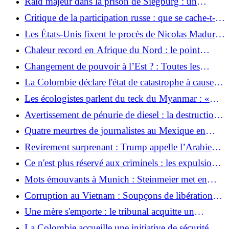
Raid majeur dans la prison de Siegburg : un
prisonnier met en garde les autorités contre un
Critique de la participation russe : que se cache-t-il
violent soulèvement carcéral
derrière la coopération nucléaire controversée à
Les États-Unis fixent le procès de Nicolas Maduro
Lingen ?
à juin 2027
Chaleur record en Afrique du Nord : le point
chaud du changement climatique
Changement de pouvoir à l’Est ? : Toutes les
données sur les élections régionales en Saxe-Anhalt
La Colombie déclare l'état de catastrophe à cause
d'El Niño
Les écologistes parlent du teck du Myanmar : «
Les autorités allemandes se considèrent comme un
Avertissement de pénurie de diesel : la destruction
partenaire des entreprises »
des raffineries russes fait grimper les prix du
Quatre meurtres de journalistes au Mexique en
carburant en Europe
quelques semaines
Revirement surprenant : Trump appelle l’Arabie
saoudite à se rapprocher d’Israël pour l’accord sur
Ce n'est plus réservé aux criminels : les expulsions
le nucléaire
vers l'Afghanistan semblent s'étendre
Mots émouvants à Munich : Steinmeier met en
garde les Allemands : « Comprenons-le enfin »
Corruption au Vietnam : Soupçons de libérations
de prison lucratives au sein du parti
Une mère s'emporte : le tribunal acquitte un
chauffeur de bus après un accident mortel
La Colombie accueille une initiative de sécurité