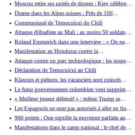
Aujourd’hui tout est permis
Moscou retire ses unités de drones : Kiev célèbre
un grand succès après les attaques contre la flotte
Drame dans les Alpes suisses : Près de 100
russe
moutons tués par la foudre
Communiqué de Temucuicui du Chili
Attaque djihadiste au Mali : au moins 50 soldats
tués dans une embuscade
Roland Emmerich dans une interview : « On ne
peut pas arrêter la technologie »
Manifestation au Honduras contre la
criminalisation des Garífuna
Attaque contre un parc technologique : les suspects
d'une panne de courant à Berlin se défendent
Déclaration de Temucuicui au Chili
contre un raid
Klaxons et piétons: les vacanciers sont coincés
dans un embouteillage de trois heures au tunnel du
Le futur gouvernement colombien veut supprimer
Saint-Gothard
les postes de maintien de la paix
« Meilleur joueur défensif » : même Trump se
plaint de Tuchel
Les Espagnols ne sont pas autorisés à aller en finale
: l'ancien champion du monde et d'Europe supplie
900 points : Que signifie la moyenne parfaite au
Trump d'y entrer
lycée ?
Manifestations dans le camp national : le chef de
l’État de l’AfD remporte la lutte pour le pouvoir