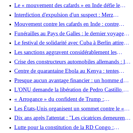
Le « mouvement des cafards » en Inde défie le
gouvernement Modi
Interdiction d'expulsion d'un suspect : Merz
s'adresse à la famille de l'étudiant tué à Trèves
Mouvement contre les cafards en Inde : contre
l’arrogance du pouvoir
Funérailles au Pays de Galles : le dernier voyage de
Bonnie Tyler la ramène dans son pays natal
Le festival de solidarité avec Cuba à Berlin attire
des milliers de personnes
Les sanctions aggravent considérablement les
conséquences du tremblement de terre au
Crise des constructeurs automobiles allemands : la
Venezuela
Chine n'est plus un marché de vente
Centre de quarantaine Ebola au Kenya : tentes
exclusives pour les Américains infectés par Ebola
Presque aucun avantage financier : un homme de
83 ans ouvre un magasin de colis pour lutter contre
L'ONU demande la libération de Pedro Castillo au
la solitude
Pérou
« Arrogance » du confident de Trump :
l’ambassadeur américain provoque des ennuis avec
Les États-Unis organisent un sommet contre le «
un méga yacht à Venise
terrorisme d’extrême gauche »
Dix ans après l'attentat : "Les cicatrices demeurent,
mais elles ne nous définissent pas"
Lutte pour la constitution de la RD Congo :