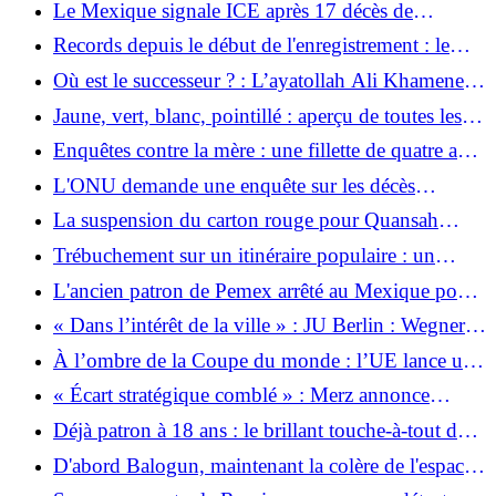
Le Mexique signale ICE après 17 décès de
coalition rouge-rouge-verte
compatriotes
Records depuis le début de l'enregistrement : le
mois de juin le plus chaud enregistré en Europe
Où est le successeur ? : L’ayatollah Ali Khamenei
occidentale
enterré en Iran
Jaune, vert, blanc, pointillé : aperçu de toutes les
notes de la tournée 2026
Enquêtes contre la mère : une fillette de quatre ans
décède après avoir été mordue par un chien
L'ONU demande une enquête sur les décès
survenus en détention par l'ICE aux États-Unis
La suspension du carton rouge pour Quansah
demeure : la FIFA s'expose à une accusation
Trébuchement sur un itinéraire populaire : un
mortelle
vacancier allemand tombe de 300 mètres jusqu'à la
L'ancien patron de Pemex arrêté au Mexique pour
mort dans le Tyrol du Sud
violence domestique
« Dans l’intérêt de la ville » : JU Berlin : Wegner
devrait renoncer à la première candidature
À l’ombre de la Coupe du monde : l’UE lance un
accord commercial avec le Mexique
« Écart stratégique comblé » : Merz annonce
l’engagement des États-Unis à racheter Tomahawk
Déjà patron à 18 ans : le brillant touche-à-tout du
Maroc fait obstacle à la France
D'abord Balogun, maintenant la colère de l'espace :
la prochaine plainte de la Belgique pour la Coupe