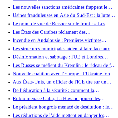
rapport suggère des attaques russes ciblées contre le
Les nouvelles sanctions américaines frappent le
système de santé ukrainien
tourisme et le commerce de Cuba
Usines frauduleuses en Asie du Sud-Est : la lutte
de Pékin contre les cerveaux
Le point de vue de Reisner sur le front : « Les
Russes sont pressés par le temps »
Les États des Caraïbes réclament des
compensations pour la traite négrière
Incendie en Andalousie : Premières victimes
d'incendies de forêt identifiées : cinq sur six sont
Les structures municipales aident à faire face aux
des touristes
crises au Venezuela
Désinformation et sabotage : l'UE et Londres
sanctionnent les cyberattaquants russes
Les Russes se méfient du Kremlin : le rideau de fer
va-t-il bientôt se refermer ?
Nouvelle coalition avec l’Europe : l’Ukraine fonde
de grands espoirs sur cette fusée
Aux États-Unis, un officier de l'ICE tire sur un
Colombien
De l’éducation à la sécurité : comment la
Confédération et les Länder se préparent à une
Rubio menace Cuba, La Havane pousse les
victoire de l’AfD en Saxe-Anhalt
réformes
Le président hongrois menacé de destitution : le
parti au pouvoir en Hongrie modifie
Les réductions de l’aide mettent en danger les