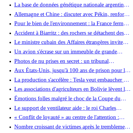
promesses après sa victoire au travail
La base de données génétique nationale argentine
menacée
Allemagne et Chine : discuter avec Pékin, renforcer
Bruxelles
Pour le bien de l'environnement : la France ferme
trois réacteurs nucléaires à cause de la canicule
Accident à Biarritz : des rochers se détachent des
falaises – un plongeur décède
Le ministre cubain des Affaires étrangères invite
Wadephul à s'informer sur le blocus américain
Un avion s'écrase sur un immeuble de grande
hauteur à Pékin : les autorités confirment l'accident
Photos de nu prises en secret : un tribunal
d'avion
condamne une prostituée pour avoir fait chanter un
Aux États-Unis, jusqu'à 100 ans de prison pour les
prêtre
militants anti-ICE
La production s'accélère : Tesla veut embaucher 1
000 collaborateurs supplémentaires à Grünheide
Les associations d'agriculteurs en Bolivie lèvent les
blocus et le gouvernement mobilise l'armée
Émotions folles malgré le choc de la Coupe du
Monde : l'équipe nationale humiliée fait une offre
Le support de ventilateur aide : le roi Charles
importante aux Turcs
transpire lorsqu'il est exposé à la chaleur
« Conflit de loyauté » au centre de l'attention :
l'enquêteur principal considère les déclarations des
Nombre croissant de victimes après le tremblement
enfants du quartier comme crédibles