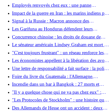
fondamentalement la constitution
femmes et les filles du monde entier
Employés renvoyés chez eux : une panne
informatique massive paralyse le système judiciaire
Impact de la guerre en Iran : les marins indiens pris
berlinois
entre deux feux
Signal à la Russie : Macron annonce des
manœuvres des casques bleus ukrainiens
Les Garifuna au Honduras défendent leurs
territoires
Concurrence chinoise : les droits de douane de
l’UE sur les voitures électriques provoquent
Le sénateur américain Lindsey Graham est mort :
l’effondrement des importations
un partisan républicain et ukrainien décède à 71
"C'est toujours frustrant" : un réseau renforce les
ans
femmes chirurgiennes dans un domaine à
Les économistes appellent à la libération des avoirs
prédominance masculine
du Venezuela à l'étranger
Une lettre de responsabilité a fait surface : la police
soupçonne un acte de sabotage après un incendie
Foire du livre du Guatemala : l'Allemagne,
sur une ligne ferroviaire importante
Rigoberta Menchú et 30 ans d'accords de paix
Incendie dans un bar à Bangkok : 27 morts et
issues de secours bloquées
"Il y a quelque chose qui ne va pas chez eux" :
Trump : Ils ont "frappé durement l'Iran la nuit
"Les Protocoles de Stockholm" : une histoire qui
dernière"
peut renverser le gouvernement
Des Allemands de Hesse ont un accident : deux