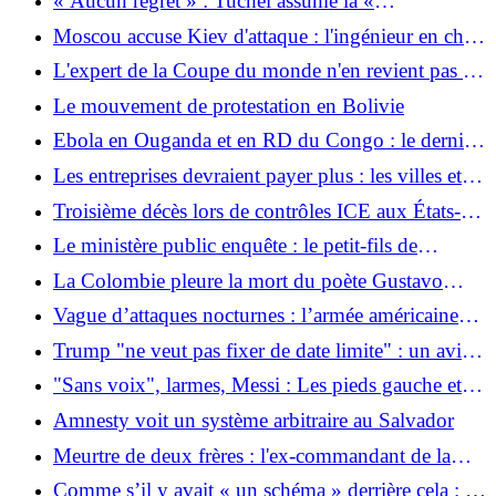
« Aucun regret » : Tuchel assume la «
responsabilité » de la mauvaise sortie de la Coupe
Moscou accuse Kiev d'attaque : l'ingénieur en chef
du monde
de la centrale nucléaire occupée de Zaporizhzhia
L'expert de la Coupe du monde n'en revient pas :
semble mort
"J'ai été très surpris par le comportement des
Le mouvement de protestation en Bolivie
Anglais"
Ebola en Ouganda et en RD du Congo : le dernier
patient atteint d'Ebola en Ouganda est sorti de
Les entreprises devraient payer plus : les villes et
l'hôpital
les communes réclament davantage d’incitations
Troisième décès lors de contrôles ICE aux États-
pour économiser l’eau
Unis en une semaine
Le ministère public enquête : le petit-fils de
Stauffenberg accuse le cabarettiste Steimle de «
La Colombie pleure la mort du poète Gustavo
dénaturer l'histoire ».
Adolfo Garcés
Vague d’attaques nocturnes : l’armée américaine
étend ses attaques contre l’Iran
Trump "ne veut pas fixer de date limite" : un avion
de combat américain met un pétrolier hors service
"Sans voix", larmes, Messi : Les pieds gauche et
devant un port iranien
droit de Dieu
Amnesty voit un système arbitraire au Salvador
Meurtre de deux frères : l'ex-commandant de la
brigade phare de Kiev arrêté
Comme s’il y avait « un schéma » derrière cela : un