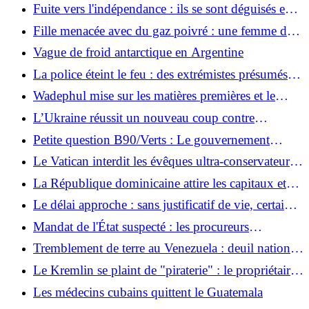
gouvernement de Kiev nie la capture de
Fuite vers l'indépendance : ils se sont déguisés en
Kostiantynivka
touristes pieux
Fille menacée avec du gaz poivré : une femme de
42 ans décède des suites d'une balle tirée par la
Vague de froid antarctique en Argentine
police à Remscheid
La police éteint le feu : des extrémistes présumés de
droite attaquent le projet de logement de Cottbus
Wadephul mise sur les matières premières et le
libre-échange en Amérique latine
L’Ukraine réussit un nouveau coup contre
l’industrie pétrolière russe
Petite question B90/Verts : Le gouvernement
fédéral ignore la politique américaine contre Cuba
Le Vatican interdit les évêques ultra-conservateurs
de la Fraternité Saint-Pie X.
La République dominicaine attire les capitaux et
critique les conditions de travail
Le délai approche : sans justificatif de vie, certaines
pensions étrangères sont menacées de disparition
Mandat de l'État suspecté : les procureurs
soupçonnent Kiev d'être impliqué dans l'attaque du
Tremblement de terre au Venezuela : deuil national
Nord Stream
et conséquences du blocus américain
Le Kremlin se plaint de "piraterie" : le propriétaire
d'un pétrolier russe paie une amende d'un million
Les médecins cubains quittent le Guatemala
de dollars à la France