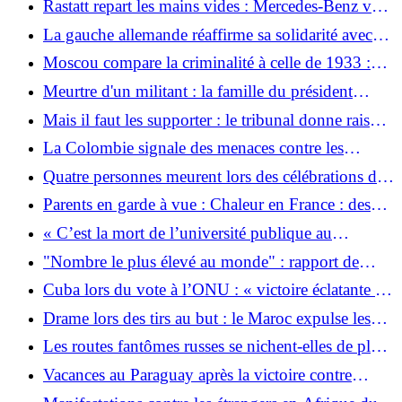
Rastatt repart les mains vides : Mercedes-Benz veut
produire la nouvelle Classe G en Hongrie
La gauche allemande réaffirme sa solidarité avec
Cuba
Moscou compare la criminalité à celle de 1933 :
des voleurs volent la statue de Pouchkine - une
Meurtre d'un militant : la famille du président
ville de Rhénanie du Nord-Westphalie ressent la
équatorien est-elle impliquée ?
Mais il faut les supporter : le tribunal donne raison
colère du Kremlin
aux plaignants contre les contrôles illégaux aux
La Colombie signale des menaces contre les
frontières
bénéficiaires de la réforme agraire
Quatre personnes meurent lors des célébrations de
la Coupe du Monde de la FIFA à Mexico
Parents en garde à vue : Chaleur en France : des
jumeaux meurent de soif dans leur lit
« C’est la mort de l’université publique au
Guatemala »
"Nombre le plus élevé au monde" : rapport de
l'ONU : la Biélorussie atteint un nombre record de
Cuba lors du vote à l’ONU : « victoire éclatante »
prisonniers politiques
contre les États-Unis
Drame lors des tirs au but : le Maroc expulse les
Néerlandais paniqués de la Coupe du monde
Les routes fantômes russes se nichent-elles de plus
en plus sur les côtes allemandes ?
Vacances au Paraguay après la victoire contre
l'Allemagne