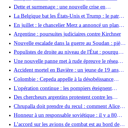
plus détesté part avec un sanglot
Dette et surmenage : une nouvelle crise en
Argentine
La Belgique bat les États-Unis et Trump : le patron
de la FIFA, Gianni Infantino, parle de sa tête et de
En juillet : le chancelier Merz a annoncé un plan
son cou
d'action contre les abus sociaux
Argentine : poursuites judiciaires contre Kirchner
Nouvelle escalade dans la guerre au Soudan : piège
mortel dans le désert
Populistes de droite au niveau de l'État : pourquoi
la comparaison entre le FPÖ et l'AfD est trompeuse
Une nouvelle panne met à rude épreuve le réseau
électrique cubain
Accident mortel en Bavière : un jeune de 19 ans
tombe de 200 mètres dans un ravin rocheux
Colombie : Cepeda appelle à la désobéissance
escarpé
civile
L'opération continue : les pompiers éteignent
l'incendie sur le marché de gros de Stuttgart
Des chercheurs argentins protestent contre les
licenciements et les licenciements
Chrupalla doit prendre du recul : comment Alice
Weidel rétablit la hiérarchie au sein de l'AfD
Honneur à un responsable soviétique : il y a 80
ans, Königsberg devenait Kaliningrad
L’accord sur les avions de combat est au bord de