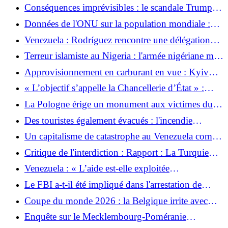
personnes meurent dans des accidents de parapente
Conséquences imprévisibles : le scandale Trump
au Tyrol
lors de la Coupe du monde détruit la carrière d'au
Données de l'ONU sur la population mondiale :
moins un arbitre
comment le monde changera d'ici 2080
Venezuela : Rodríguez rencontre une délégation
militaire israélienne
Terreur islamiste au Nigeria : l'armée nigériane met
fin aux enlèvements massifs d'enfants
Approvisionnement en carburant en vue : Kyiv
signale une vague d'attaques contre des pétroliers
« L’objectif s’appelle la Chancellerie d’État » :
russes
l’AfD prévoit un balayage de 100 jours en Saxe-
La Pologne érige un monument aux victimes du
Anhalt
massacre de Volhynie
Des touristes également évacués : l'incendie
continue de faire rage dans le sud de l'Espagne - au
Un capitalisme de catastrophe au Venezuela comme
moins douze morts
à Haïti ?
Critique de l'interdiction : Rapport : La Turquie
punit les médecins pour les césariennes
Venezuela : « L’aide est-elle exploitée
politiquement ? »
Le FBI a-t-il été impliqué dans l'arrestation de
Zambada au Mexique ?
Coupe du monde 2026 : la Belgique irrite avec
une plainte pour sa place avant les quarts de finale
Enquête sur le Mecklembourg-Poméranie
occidentale : la Schwesig au vent rend possible une