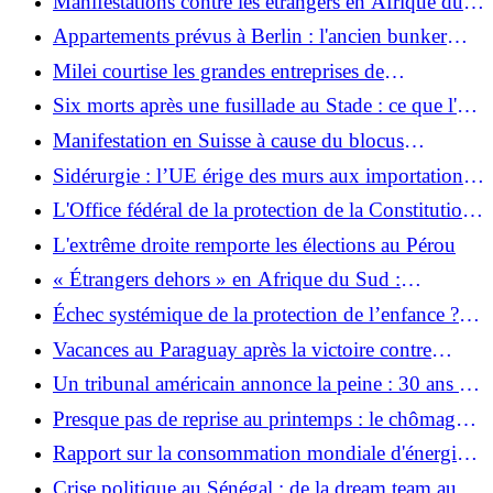
Manifestations contre les étrangers en Afrique du
Sud : un climat d’intimidation et de peur
Appartements prévus à Berlin : l'ancien bunker
d'Hitler doit disparaître - les défenseurs des
Milei courtise les grandes entreprises de
monuments en colère
technologie et d'IA en Argentine
Six morts après une fusillade au Stade : ce que l'on
sait des auteurs et des victimes
Manifestation en Suisse à cause du blocus
américain contre Cuba
Sidérurgie : l’UE érige des murs aux importations
chinoises
L'Office fédéral de la protection de la Constitution
tire la sonnette d'alarme : des extrémistes de droite
L'extrême droite remporte les élections au Pérou
attirent des enfants sur Internet
« Étrangers dehors » en Afrique du Sud :
manifestations de masse et attaques isolées
Échec systémique de la protection de l’enfance ? :
les affaires d’abus mettent la justice française sous
Vacances au Paraguay après la victoire contre
pression
l'Allemagne
Un tribunal américain annonce la peine : 30 ans de
prison pour le magnat chinois de l'immobilier Guo
Presque pas de reprise au printemps : le chômage
en Allemagne recule légèrement
Rapport sur la consommation mondiale d'énergie :
plus d'énergies renouvelables, plus de fossiles, plus
Crise politique au Sénégal : de la dream team au