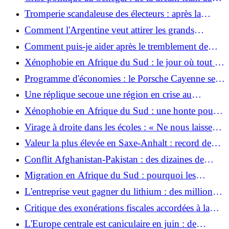
d'émissions
cauchemar
Tromperie scandaleuse des électeurs : après la
réduction sur le carburant, il faut également mettre
Comment l'Argentine veut attirer les grands
fin immédiatement à la règle de 12 heures
investisseurs avec Super-RIGI
Comment puis-je aider après le tremblement de
terre au Venezuela ?
Xénophobie en Afrique du Sud : le jour où tout un
pays craint
Programme d'économies : le Porsche Cayenne sera
à nouveau construit en Allemagne
Une réplique secoue une région en crise au
Venezuela
Xénophobie en Afrique du Sud : une honte pour
l’ancienne nation arc-en-ciel
Virage à droite dans les écoles : « Ne nous laissez
pas seuls, les enseignants, avec la peur !
Valeur la plus élevée en Saxe-Anhalt : record de
chaleur à nouveau battu en Allemagne
Conflit Afghanistan-Pakistan : des dizaines de
morts et de nombreux blessés
Migration en Afrique du Sud : pourquoi les
xénophobes sud-africains ont tort
L'entreprise veut gagner du lithium : des millions
d'Allemands sont censés contenir les manifestations
Critique des exonérations fiscales accordées à la
anti-promotion en Serbie
FIFA pour la Coupe du Monde au Mexique
L'Europe centrale est caniculaire en juin : de