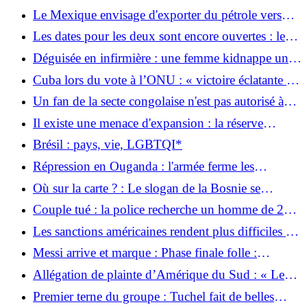
nombreux records de chaleur sont battus en
Le Mexique envisage d'exporter du pétrole vers
Europe
Cuba via des sociétés privées
Les dates pour les deux sont encore ouvertes : le
président serbe Vucic annonce sa démission et de
Déguisée en infirmière : une femme kidnappe un
nouvelles élections
bébé dans une unité néonatale et le met dans un
Cuba lors du vote à l’ONU : « victoire éclatante »
parking
contre les États-Unis
Un fan de la secte congolaise n'est pas autorisé à
entrer aux États-Unis : pas de visa pour la Statue
Il existe une menace d'expansion : la réserve
africaine de la Liberté
naturelle de Gohrischheide brûle sur 40 hectares
Brésil : pays, vie, LGBTQI*
Répression en Ouganda : l'armée ferme les
principaux médias indépendants
Où sur la carte ? : Le slogan de la Bosnie se
retourne contre un journaliste américain
Couple tué : la police recherche un homme de 22
ans après un double meurtre à Brême
Les sanctions américaines rendent plus difficiles les
secours suite au séisme au Venezuela
Messi arrive et marque : Phase finale folle :
l’Autriche et l’Algérie se qualifient ensemble pour
Allégation de plainte d’Amérique du Sud : « Les
les huitièmes de finale
autorités allemandes protègent Bayer »
Premier terne du groupe : Tuchel fait de belles