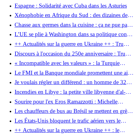
l’échec : le différend entre Kiev et Varsovie
Espagne : Solidarité avec Cuba dans les Asturies
s’intensifie en raison de « blessures ouvertes »
Xénophobie en Afrique du Sud : des dizaines de
milliers de personnes en fuite
Chasse aux germes dans la cuisine : ça ne pue pas
ou ça n'est pas gras ? Quand les éponges doivent
L’UE se plie à Washington dans sa politique contre
vraiment disparaître
Cuba
++ Actualités sur la guerre en Ukraine ++ : Trump
appelle Poutine et Zelensky
Discours à l'occasion du 250e anniversaire : Trump
parle des États-Unis comme d'une nation
« Incompatible avec les valeurs » : la Turquie
victorieuse et attaque les « communistes »
n’autorisera pas l’accostage d’un bateau de
Le FMI et la Banque mondiale promettent une aide
croisière LGBTQ
au Venezuela après le séisme
Je voulais régler un différend : un homme de 32
ans décède après une agression lors d'une
Incendies en Libye : la petite ville libyenne d'al-
projection publique à Copenhague
Asabaa reste perplexe face à une série d'incendies
Sourire pour l'ex Eros Ramazzotti : Michelle
Hunziker partage des photos du mariage de sa fille
Les chauffeurs de bus au Brésil se mettent en grève
Aurora
et certaines parties de Rio sont paralysées
Les États-Unis bloquent le trafic aérien vers le
Venezuela et arrêtent Machado
++ Actualités sur la guerre en Ukraine ++ : le