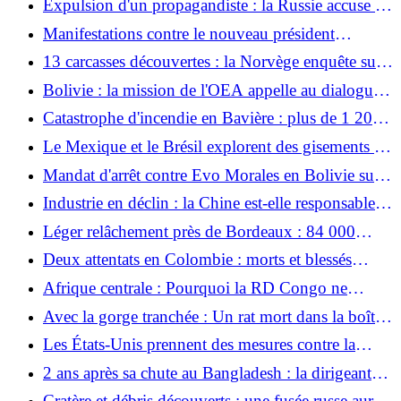
Expulsion d'un propagandiste : la Russie accuse la
pacte militaire
France de "persécution politique"
Manifestations contre le nouveau président
péruvien Keiko Fujimori
13 carcasses découvertes : la Norvège enquête sur
de mystérieuses morts de rennes
Bolivie : la mission de l'OEA appelle au dialogue
et Paz présente un nouveau gouvernement
Catastrophe d'incendie en Bavière : plus de 1 200
porcs meurent brûlés dans leur écurie
Le Mexique et le Brésil explorent des gisements de
pétrole en eaux profondes dans le Golfe
Mandat d'arrêt contre Evo Morales en Bolivie suite
à des manifestations
Industrie en déclin : la Chine est-elle responsable
de la crise économique allemande ?
Léger relâchement près de Bordeaux : 84 000
personnes dans le sud de la France autorisées à
Deux attentats en Colombie : morts et blessés
rentrer chez elles
quelques jours avant le changement de
Afrique centrale : Pourquoi la RD Congo ne
gouvernement
parvient pas à maîtriser Ebola
Avec la gorge tranchée : Un rat mort dans la boîte
aux lettres : un établissement pour femmes à
Les États-Unis prennent des mesures contre la
Dresde menacé
solidarité avec Cuba après le rapport Rubio
2 ans après sa chute au Bangladesh : la dirigeante
détestée veut revenir
Cratère et débris découverts : une fusée russe aurait