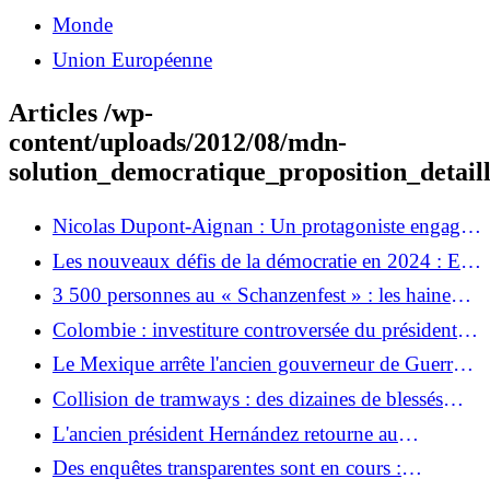
Monde
Union Européenne
Articles /wp-
content/uploads/2012/08/mdn-
solution_democratique_proposition_detail
Nicolas Dupont-Aignan : Un protagoniste engagé
de l'opposition
Les nouveaux défis de la démocratie en 2024 : En
France la recherche livre des réponses inspirées par
3 500 personnes au « Schanzenfest » : les haineux
la nature
du « Drachenlord » provoquent des violences en
Colombie : investiture controversée du président
Franconie
d’extrême droite De la Espriella
Le Mexique arrête l'ancien gouverneur de Guerrero
dans l'affaire Ayotzinapa
Collision de tramways : des dizaines de blessés
dans un accident de tramway à Gelsenkirchen
L'ancien président Hernández retourne au
Honduras pour faire face à des accusations de
Des enquêtes transparentes sont en cours :
corruption