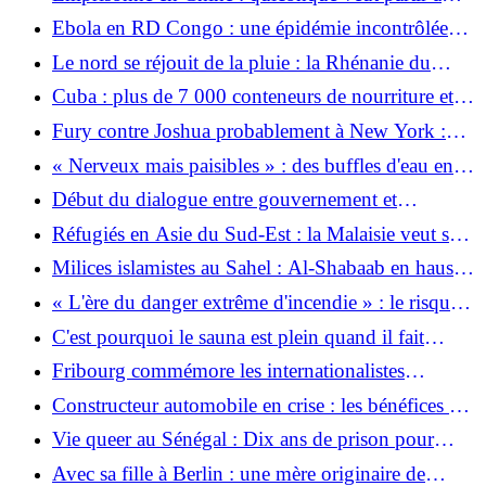
l’étranger est méfiant
Ebola en RD Congo : une épidémie incontrôlée
avec des superlatifs
Le nord se réjouit de la pluie : la Rhénanie du
Nord-Westphalie et la Hesse connaissent le mois de
Cuba : plus de 7 000 conteneurs de nourriture et
juillet le plus sec depuis 1881
de médicaments bloqués
Fury contre Joshua probablement à New York :
l’Angleterre perdra-t-elle son combat du siècle face
« Nerveux mais paisibles » : des buffles d'eau en
aux États-Unis ?
fuite errent dans Berlin
Début du dialogue entre gouvernement et
opposition au Venezuela
Réfugiés en Asie du Sud-Est : la Malaisie veut se
débarrasser des Rohingyas
Milices islamistes au Sahel : Al-Shabaab en hausse
au Kenya
« L'ère du danger extrême d'incendie » : le risque
d'incendie de forêt dans le sud de l'Europe a
C'est pourquoi le sauna est plein quand il fait
doublé depuis 1981 - mais pourquoi ?
chaud en Ouganda
Fribourg commémore les internationalistes
assassinés au Nicaragua
Constructeur automobile en crise : les bénéfices de
BMW s’effondrent de plus d’un tiers
Vie queer au Sénégal : Dix ans de prison pour
homosexualité
Avec sa fille à Berlin : une mère originaire de