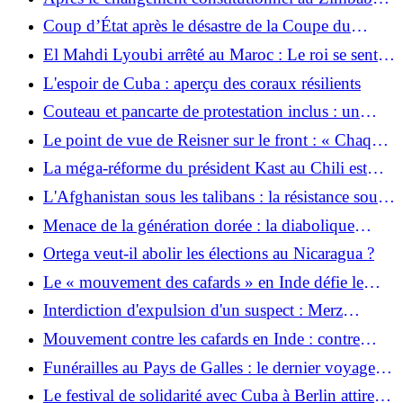
: les droits civiques face au « crocodile »
Coup d’État après le désastre de la Coupe du
monde ? : les Italiens veulent apparemment
El Mahdi Lyoubi arrêté au Maroc : Le roi se sent
Guardiola comme entraîneur national
insulté
L'espoir de Cuba : aperçu des coraux résilients
Couteau et pancarte de protestation inclus : un
ancien militaire déclenche un engin incendiaire
Le point de vue de Reisner sur le front : « Chaque
devant le bureau de l'ICE à New York
Russe devrait se rendre compte que la guerre
La méga-réforme du président Kast au Chili est
approche »
adoptée par le Sénat
L'Afghanistan sous les talibans : la résistance sous
des ailes d'aigle
Menace de la génération dorée : la diabolique
Espagne fait peur au football mondial
Ortega veut-il abolir les élections au Nicaragua ?
Le « mouvement des cafards » en Inde défie le
gouvernement Modi
Interdiction d'expulsion d'un suspect : Merz
s'adresse à la famille de l'étudiant tué à Trèves
Mouvement contre les cafards en Inde : contre
l’arrogance du pouvoir
Funérailles au Pays de Galles : le dernier voyage de
Bonnie Tyler la ramène dans son pays natal
Le festival de solidarité avec Cuba à Berlin attire