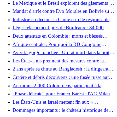
porcs meurent brûlés dans leur écurie
Le Mexique et le Brésil explorent des gisements de
pétrole en eaux profondes dans le Golfe
Mandat d'arrêt contre Evo Morales en Bolivie suite
à des manifestations
Industrie en déclin : la Chine est-elle responsable
de la crise économique allemande ?
Léger relâchement près de Bordeaux : 84 000
personnes dans le sud de la France autorisées à
Deux attentats en Colombie : morts et blessés
rentrer chez elles
quelques jours avant le changement de
Afrique centrale : Pourquoi la RD Congo ne
gouvernement
parvient pas à maîtriser Ebola
Avec la gorge tranchée : Un rat mort dans la boîte
aux lettres : un établissement pour femmes à
Les États-Unis prennent des mesures contre la
Dresde menacé
solidarité avec Cuba après le rapport Rubio
2 ans après sa chute au Bangladesh : la dirigeante
détestée veut revenir
Cratère et débris découverts : une fusée russe aurait
pénétré l'espace aérien polonais
Au moins 2 000 Colombiens participent à la
guerre en Ukraine : FIDH
"Phase délicate" pour Franco Baresi : l'AC Milan
dément les fausses informations sur la mort de la
Les États-Unis et Israël mettent fin aux «
légende italienne
opérations de secours » militaires après le
Dommages importants : le château historique de
tremblement de terre au Venezuela
Wallhausen est en feu depuis des heures