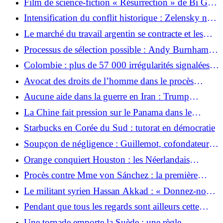
Film de science-fiction « Résurrection » de Bi Gan
: lauréat cannois qui met le cinéma lui-même sur le
Intensification du conflit historique : Zelensky ne
piédestal
se rend pas à la conférence sur la reconstruction en
Le marché du travail argentin se contracte et les
Pologne
salaires réels baissent
Processus de sélection possible : Andy Burnham
aura-t-il un adversaire ?
Colombie : plus de 57 000 irrégularités signalées
lors du décompte rapide
Avocat des droits de l’homme dans le procès
contre Ebola : « C’est un pas en arrière dans l’État
Aucune aide dans la guerre en Iran : Trump
de droit au Kenya »
menace les alliés de l'OTAN avant la visite de Rutte
La Chine fait pression sur le Panama dans le
différend sur le canal
Starbucks en Corée du Sud : tutorat en démocratie
Soupçon de négligence : Guillemot, cofondateur
d'Ubisoft, décède dans un accident d'avion
Orange conquiert Houston : les Néerlandais
furieux nettoient la Suède et sont pratiquement
Procès contre Mme von Sánchez : la première
éliminés
dame d'Espagne doit renoncer à son passeport
Le militant syrien Hassan Akkad : « Donnez-nous
l’argent que vous nous devez »
Pendant que tous les regards sont ailleurs cette
région du monde devient le nouveau point de
Une tornade emporte la Suède : une règle