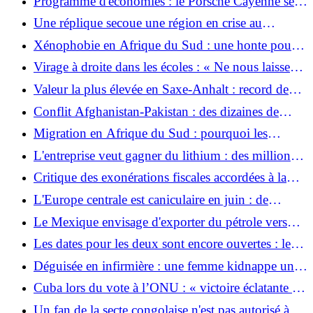
Programme d'économies : le Porsche Cayenne sera
à nouveau construit en Allemagne
Une réplique secoue une région en crise au
Venezuela
Xénophobie en Afrique du Sud : une honte pour
l’ancienne nation arc-en-ciel
Virage à droite dans les écoles : « Ne nous laissez
pas seuls, les enseignants, avec la peur !
Valeur la plus élevée en Saxe-Anhalt : record de
chaleur à nouveau battu en Allemagne
Conflit Afghanistan-Pakistan : des dizaines de
morts et de nombreux blessés
Migration en Afrique du Sud : pourquoi les
xénophobes sud-africains ont tort
L'entreprise veut gagner du lithium : des millions
d'Allemands sont censés contenir les manifestations
Critique des exonérations fiscales accordées à la
anti-promotion en Serbie
FIFA pour la Coupe du Monde au Mexique
L'Europe centrale est caniculaire en juin : de
nombreux records de chaleur sont battus en
Le Mexique envisage d'exporter du pétrole vers
Europe
Cuba via des sociétés privées
Les dates pour les deux sont encore ouvertes : le
président serbe Vucic annonce sa démission et de
Déguisée en infirmière : une femme kidnappe un
nouvelles élections
bébé dans une unité néonatale et le met dans un
Cuba lors du vote à l’ONU : « victoire éclatante »
parking
contre les États-Unis
Un fan de la secte congolaise n'est pas autorisé à