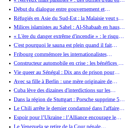
aux États-Unis ?
fuite errent dans Berlin
Début du dialogue entre gouvernement et
opposition au Venezuela
Réfugiés en Asie du Sud-Est : la Malaisie veut se
débarrasser des Rohingyas
Milices islamistes au Sahel : Al-Shabaab en hausse
au Kenya
« L'ère du danger extrême d'incendie » : le risque
d'incendie de forêt dans le sud de l'Europe a
C'est pourquoi le sauna est plein quand il fait
doublé depuis 1981 - mais pourquoi ?
chaud en Ouganda
Fribourg commémore les internationalistes
assassinés au Nicaragua
Constructeur automobile en crise : les bénéfices de
BMW s’effondrent de plus d’un tiers
Vie queer au Sénégal : Dix ans de prison pour
homosexualité
Avec sa fille à Berlin : une mère originaire de
Pologne est décédée dans une attaque du CSD
Cuba lève des dizaines d'interdictions sur les
entreprises privées
Dans la région de Stuttgart : Porsche supprime 5
000 emplois supplémentaires
Le Chili arrête le dernier condamné dans l'affaire
du meurtre de Víctor Jara
Espoir pour l’Ukraine : l’Alliance encourage le
développement d’une alternative patriotique
Le Venezuela se retire de la Cour pénale