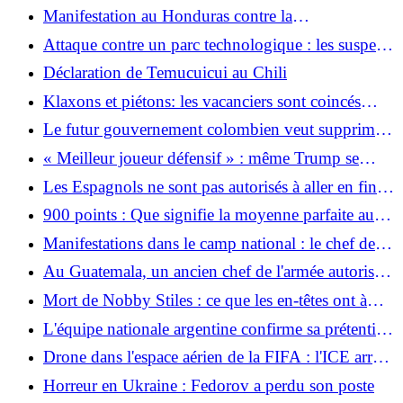
peut pas arrêter la technologie »
Manifestation au Honduras contre la
criminalisation des Garífuna
Attaque contre un parc technologique : les suspects
d'une panne de courant à Berlin se défendent
Déclaration de Temucuicui au Chili
contre un raid
Klaxons et piétons: les vacanciers sont coincés
dans un embouteillage de trois heures au tunnel du
Le futur gouvernement colombien veut supprimer
Saint-Gothard
les postes de maintien de la paix
« Meilleur joueur défensif » : même Trump se
plaint de Tuchel
Les Espagnols ne sont pas autorisés à aller en finale
: l'ancien champion du monde et d'Europe supplie
900 points : Que signifie la moyenne parfaite au
Trump d'y entrer
lycée ?
Manifestations dans le camp national : le chef de
l’État de l’AfD remporte la lutte pour le pouvoir
Au Guatemala, un ancien chef de l'armée autorisé à
contre la direction du parti
rentrer chez lui malgré les accusations de génocide
Mort de Nobby Stiles : ce que les en-têtes ont à
voir avec la maladie CTE de la légende anglaise
L'équipe nationale argentine confirme sa prétention
aux îles Falkland
Drone dans l'espace aérien de la FIFA : l'ICE arrête
pour la première fois un homme lors d'un match de
Horreur en Ukraine : Fedorov a perdu son poste
Coupe du Monde