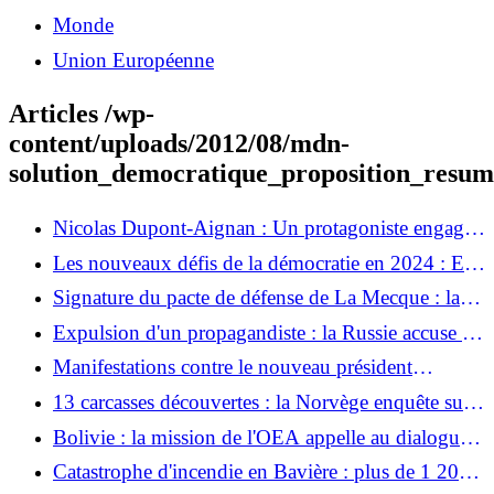
Monde
Union Européenne
Articles /wp-
content/uploads/2012/08/mdn-
solution_democratique_proposition_resum
Nicolas Dupont-Aignan : Un protagoniste engagé
de l'opposition
Les nouveaux défis de la démocratie en 2024 : En
France la recherche livre des réponses inspirées par
Signature du pacte de défense de La Mecque : la
la nature
Turquie, l'Arabie saoudite et le Pakistan signent un
Expulsion d'un propagandiste : la Russie accuse la
pacte militaire
France de "persécution politique"
Manifestations contre le nouveau président
péruvien Keiko Fujimori
13 carcasses découvertes : la Norvège enquête sur
de mystérieuses morts de rennes
Bolivie : la mission de l'OEA appelle au dialogue
et Paz présente un nouveau gouvernement
Catastrophe d'incendie en Bavière : plus de 1 200