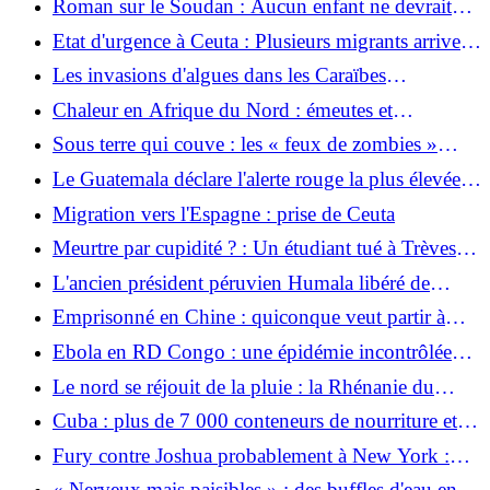
Roman sur le Soudan : Aucun enfant ne devrait
jamais mourir pour vous
Etat d'urgence à Ceuta : Plusieurs migrants arrivent
: une enclave espagnole appelle à l'armée
Les invasions d'algues dans les Caraïbes
mexicaines augmentent rapidement
Chaleur en Afrique du Nord : émeutes et
manifestations de masse
Sous terre qui couve : les « feux de zombies »
restent dangereux pendant des mois après les
Le Guatemala déclare l'alerte rouge la plus élevée
incendies de forêt
après l'éruption d'un volcan en feu
Migration vers l'Espagne : prise de Ceuta
Meurtre par cupidité ? : Un étudiant tué à Trèves :
un homme et une femme arrêtés
L'ancien président péruvien Humala libéré de
prison
Emprisonné en Chine : quiconque veut partir à
l’étranger est méfiant
Ebola en RD Congo : une épidémie incontrôlée
avec des superlatifs
Le nord se réjouit de la pluie : la Rhénanie du
Nord-Westphalie et la Hesse connaissent le mois de
Cuba : plus de 7 000 conteneurs de nourriture et
juillet le plus sec depuis 1881
de médicaments bloqués
Fury contre Joshua probablement à New York :
l’Angleterre perdra-t-elle son combat du siècle face
« Nerveux mais paisibles » : des buffles d'eau en