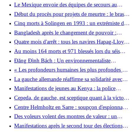
fédéral s'accorde avec les Länder sur la réforme
Le Mexique envoie des équipes de secours au
financière
Venezuela frappé par le tremblement de terre
Début du procès pour projets de meurtre : le bras
long de Téhéran devant le tribunal
Cinq morts à Solingen en 1993 : un extrémiste de
droite condamné demande la réouverture de son
Bangladesh après le changement de pouvoir :
procès pour meurtre
premières allégations de corruption contre le
Quatre mois d'arrêt : tous les navires Hapag-Lloyd
nouveau gouvernement
restants quittent la région en crise
Au moins 164 morts et 971 blessés lors du séisme
au Venezuela
Đăng Đình Bách : Un environnementaliste
vietnamien de premier plan libéré
« Les profondeurs humaines les plus profondes » :
ce que cela signifie lorsque les occupants russes
La gauche allemande réaffirme sa solidarité avec
arrivent
Cuba
Manifestations de jeunes au Kenya : la police
boucle le centre de Nairobi
Cepeda, de gauche, est sceptique quant à la victoire
électorale de l'ultra-droite De la Espriella
Centre Helmholtz en Sarre : soupçon d'espionnage
scientifique
Des voleurs volent des montres de valeur : un
couple allemand agressé après avoir visité un
Manifestations après le second tour des élections
restaurant à Majorque