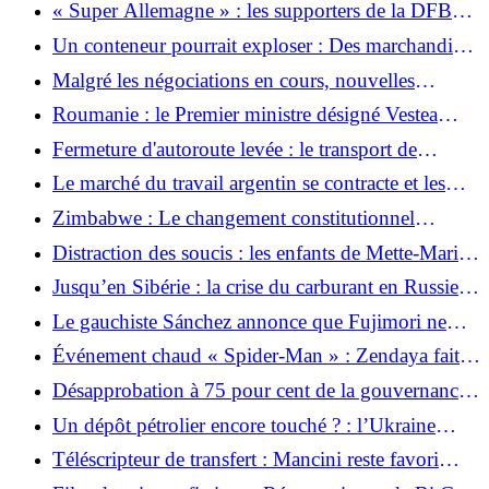
dans plusieurs villes de Colombie
« Super Allemagne » : les supporters de la DFB
font de Times Square une zone de fête
Un conteneur pourrait exploser : Des marchandises
dangereuses paralysent l'A8 - évacuations en raison
Malgré les négociations en cours, nouvelles
du risque d'incendie de forêt
sanctions américaines contre Cuba
Roumanie : le Premier ministre désigné Vestea
échoue au vote parlementaire
Fermeture d'autoroute levée : le transport de
marchandises dangereuses sur l'A8 reprend sa
Le marché du travail argentin se contracte et les
circulation - risque d'explosion évité
salaires réels baissent
Zimbabwe : Le changement constitutionnel
comme tactique de diversion | taz.de
Distraction des soucis : les enfants de Mette-Marit
applaudissent dans le stade
Jusqu’en Sibérie : la crise du carburant en Russie
s’étend
Le gauchiste Sánchez annonce que Fujimori ne
sera pas reconnu comme président au Pérou
Événement chaud « Spider-Man » : Zendaya fait
transpirer Berlin en look cuir
Désapprobation à 75 pour cent de la gouvernance
de Noboa en Équateur
Un dépôt pétrolier encore touché ? : l’Ukraine
attaque des cibles stratégiques en Crimée
Téléscripteur de transfert : Mancini reste favori
pour le poste d'entraîneur national italien