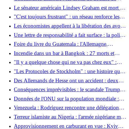
l’UE sur les voitures électriques provoquent
Le sénateur américain Lindsey Graham est mort :
l’effondrement des importations
un partisan républicain et ukrainien décède à 71
"C'est toujours frustrant" : un réseau renforce les
ans
femmes chirurgiennes dans un domaine à
Les économistes appellent à la libération des avoirs
prédominance masculine
du Venezuela à l'étranger
Une lettre de responsabilité a fait surface : la police
soupçonne un acte de sabotage après un incendie
Foire du livre du Guatemala : l'Allemagne,
sur une ligne ferroviaire importante
Rigoberta Menchú et 30 ans d'accords de paix
Incendie dans un bar à Bangkok : 27 morts et
issues de secours bloquées
"Il y a quelque chose qui ne va pas chez eux" :
Trump : Ils ont "frappé durement l'Iran la nuit
"Les Protocoles de Stockholm" : une histoire qui
dernière"
peut renverser le gouvernement
Des Allemands de Hesse ont un accident : deux
personnes meurent dans des accidents de parapente
Conséquences imprévisibles : le scandale Trump
au Tyrol
lors de la Coupe du monde détruit la carrière d'au
Données de l'ONU sur la population mondiale :
moins un arbitre
comment le monde changera d'ici 2080
Venezuela : Rodríguez rencontre une délégation
militaire israélienne
Terreur islamiste au Nigeria : l'armée nigériane met
fin aux enlèvements massifs d'enfants
Approvisionnement en carburant en vue : Kyiv