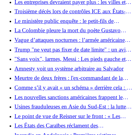
Les entreprises devraient payer plus : les villes et
l'hôpital
les communes réclament davantage d’incitations
Troisième décès lors de contrôles ICE aux États-
pour économiser l’eau
Unis en une semaine
Le ministère public enquête : le petit-fils de
Stauffenberg accuse le cabarettiste Steimle de «
La Colombie pleure la mort du poète Gustavo
dénaturer l'histoire ».
Adolfo Garcés
Vague d’attaques nocturnes : l’armée américaine
étend ses attaques contre l’Iran
Trump "ne veut pas fixer de date limite" : un avion
de combat américain met un pétrolier hors service
"Sans voix", larmes, Messi : Les pieds gauche et
devant un port iranien
droit de Dieu
Amnesty voit un système arbitraire au Salvador
Meurtre de deux frères : l'ex-commandant de la
brigade phare de Kiev arrêté
Comme s’il y avait « un schéma » derrière cela : un
rapport suggère des attaques russes ciblées contre le
Les nouvelles sanctions américaines frappent le
système de santé ukrainien
tourisme et le commerce de Cuba
Usines frauduleuses en Asie du Sud-Est : la lutte
de Pékin contre les cerveaux
Le point de vue de Reisner sur le front : « Les
Russes sont pressés par le temps »
Les États des Caraïbes réclament des
compensations pour la traite négrière