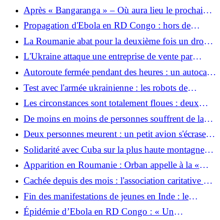
Toscane
entre les États-Unis et l’Équateur
Après « Bangaranga » – Où aura lieu le prochain
ESC ?
Propagation d'Ebola en RD Congo : hors de
contrôle
La Roumanie abat pour la deuxième fois un drone
au-dessus du territoire national
L'Ukraine attaque une entreprise de vente par
correspondance : les employés fuient l'entrepôt de
Autoroute fermée pendant des heures : un autocar
Wildberries à Ekaterinbourg
entre en collision avec un véhicule de chantier –
Test avec l'armée ukrainienne : les robots de
trois blessés graves
combat humanoïdes d'Eric Trump se rapprochent
Les circonstances sont totalement floues : deux
personnes décédées retrouvées à Ortrand, dans le
De moins en moins de personnes souffrent de la
sud du Brandebourg
faim en Amérique latine
Deux personnes meurent : un petit avion s'écrase
sur une maison unifamiliale en Basse-Saxe
Solidarité avec Cuba sur la plus haute montagne
d'Allemagne
Apparition en Roumanie : Orban appelle à la «
résistance » contre le « régime arbitraire ».
Cachée depuis des mois : l'association caritative de
Sarah Ferguson est en train de se dissoudre
Fin des manifestations de jeunes en Inde : le
mouvement des « cafards » oblige le ministre de
Épidémie d’Ebola en RD Congo : « Un
l’Éducation à démissionner