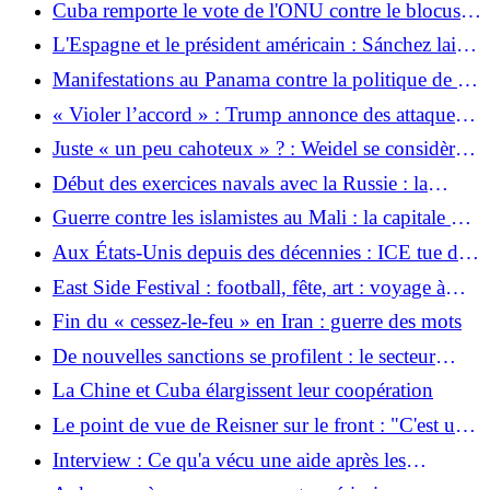
Cuba remporte le vote de l'ONU contre le blocus
de Trump sur FIFA
américain
L'Espagne et le président américain : Sánchez laisse
apparaître Trump
Manifestations au Panama contre la politique de «
main dure » de Mulino
« Violer l’accord » : Trump annonce des attaques «
dures » contre l’Iran
Juste « un peu cahoteux » ? : Weidel se considère
comme « plus libéral », mais la dévaluation est le
Début des exercices navals avec la Russie : la
cœur de métier de l’AfD
Chine tire un missile sur le Pacifique – critiquent
Guerre contre les islamistes au Mali : la capitale du
les États voisins
Mali sans eau courante
Aux États-Unis depuis des décennies : ICE tue des
Mexicains lors de contrôles de véhicules au Texas
East Side Festival : football, fête, art : voyage à
Birkenwerder
Fin du « cessez-le-feu » en Iran : guerre des mots
De nouvelles sanctions se profilent : le secteur
bancaire russe pourrait sombrer dans la crise en
La Chine et Cuba élargissent leur coopération
2026
Le point de vue de Reisner sur le front : "C'est un
tournant décisif dans ce conflit"
Interview : Ce qu'a vécu une aide après les
tremblements de terre au Venezuela