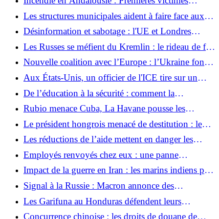
Incendie en Andalousie : Premières victimes
d'incendies de forêt identifiées : cinq sur six sont
Les structures municipales aident à faire face aux
des touristes
crises au Venezuela
Désinformation et sabotage : l'UE et Londres
sanctionnent les cyberattaquants russes
Les Russes se méfient du Kremlin : le rideau de fer
va-t-il bientôt se refermer ?
Nouvelle coalition avec l’Europe : l’Ukraine fonde
de grands espoirs sur cette fusée
Aux États-Unis, un officier de l'ICE tire sur un
Colombien
De l’éducation à la sécurité : comment la
Confédération et les Länder se préparent à une
Rubio menace Cuba, La Havane pousse les
victoire de l’AfD en Saxe-Anhalt
réformes
Le président hongrois menacé de destitution : le
parti au pouvoir en Hongrie modifie
Les réductions de l’aide mettent en danger les
fondamentalement la constitution
femmes et les filles du monde entier
Employés renvoyés chez eux : une panne
informatique massive paralyse le système judiciaire
Impact de la guerre en Iran : les marins indiens pris
berlinois
entre deux feux
Signal à la Russie : Macron annonce des
manœuvres des casques bleus ukrainiens
Les Garifuna au Honduras défendent leurs
territoires
Concurrence chinoise : les droits de douane de