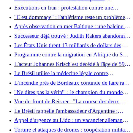
européenne
internationale
Exécutions en Iran : protestation contre une
démonstration de puissance du régime
"C'est dommage" : l'athlétisme reste un problème
pour la finale
Après observation en mer Baltique : une baleine est
apparue dans le port de Wismar
Successeur déjà trouvé : Judith Rakers abandonne
sa petite ferme
Les États-Unis tirent 13 milliards de dollars des
ventes de pétrole du Venezuela
Programme contre la migration en Afrique du Sud
: les clôtures et les drones visent à empêcher les
L'acteur Johannes Krisch est décédé à l'âge de 59
immigrants africains d'entrer
ans des suites d'un cancer
Le Brésil utilise la médecine légale contre
l'exploitation illégale de l'or
L’incendie près de Bordeaux continue de faire rage
: un incendie majeur « pourrait durer des mois »
"Ne dites pas la vérité" : le champion du monde
Olmo accuse l'entraîneur argentin de mentir
Vue du front de Reisner : "La course des deux
côtés jusqu'à l'hiver commence maintenant"
Le Brésil rappelle l'ambassadeur d'Argentine :
Milei soutient Flávio Bolsonaro
Appel d'urgence au Lido : un vacancier allemand
de 84 ans décède dans un accident de natation en
Torture et attaques de drones : coopération militaire