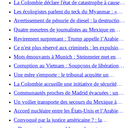
La Colombie déclare l'état de catastrophe à cause
d'El Niño
Les écologistes parlent du teck du Myanmar : «
Les autorités allemandes se considèrent comme un
Avertissement de pénurie de diesel : la destruction
partenaire des entreprises »
des raffineries russes fait grimper les prix du
Quatre meurtres de journalistes au Mexique en
carburant en Europe
quelques semaines
Revirement surprenant : Trump appelle l’Arabie
saoudite à se rapprocher d’Israël pour l’accord sur
Ce n'est plus réservé aux criminels : les expulsions
le nucléaire
vers l'Afghanistan semblent s'étendre
Mots émouvants à Munich : Steinmeier met en
garde les Allemands : « Comprenons-le enfin »
Corruption au Vietnam : Soupçons de libérations
de prison lucratives au sein du parti
Une mère s'emporte : le tribunal acquitte un
chauffeur de bus après un accident mortel
La Colombie accueille une initiative de sécurité
impliquant un étudiant
menée par les États-Unis
Communautés proches de Madrid évacuées : un
incendie de forêt oblige les autorités espagnoles à
Un voilier transporte des secours du Mexique à
évacuer
Cuba
Accord nucléaire entre les États-Unis et l’Arabie
Saoudite : de nouveaux explosifs pour le Moyen-
Convoqué par la justice américaine ? : la
Orient
Fédération argentine de football condamne les