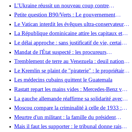
libre-échange en Amérique latine
L’Ukraine réussit un nouveau coup contre
l’industrie pétrolière russe
Petite question B90/Verts : Le gouvernement
fédéral ignore la politique américaine contre Cuba
Le Vatican interdit les évêques ultra-conservateurs
de la Fraternité Saint-Pie X.
La République dominicaine attire les capitaux et
critique les conditions de travail
Le délai approche : sans justificatif de vie, certaines
pensions étrangères sont menacées de disparition
Mandat de l'État suspecté : les procureurs
soupçonnent Kiev d'être impliqué dans l'attaque du
Tremblement de terre au Venezuela : deuil national
Nord Stream
et conséquences du blocus américain
Le Kremlin se plaint de "piraterie" : le propriétaire
d'un pétrolier russe paie une amende d'un million
Les médecins cubains quittent le Guatemala
de dollars à la France
Rastatt repart les mains vides : Mercedes-Benz veut
produire la nouvelle Classe G en Hongrie
La gauche allemande réaffirme sa solidarité avec
Cuba
Moscou compare la criminalité à celle de 1933 :
des voleurs volent la statue de Pouchkine - une
Meurtre d'un militant : la famille du président
ville de Rhénanie du Nord-Westphalie ressent la
équatorien est-elle impliquée ?
Mais il faut les supporter : le tribunal donne raison
colère du Kremlin