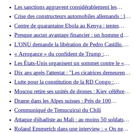
des milliers de personnes
Les sanctions aggravent considérablement les
conséquences du tremblement de terre au
Crise des constructeurs automobiles allemands : la
Venezuela
Chine n'est plus un marché de vente
Centre de quarantaine Ebola au Kenya : tentes
exclusives pour les Américains infectés par Ebola
Presque aucun avantage financier : un homme de
83 ans ouvre un magasin de colis pour lutter contre
L'ONU demande la libération de Pedro Castillo au
la solitude
Pérou
« Arrogance » du confident de Trump :
l’ambassadeur américain provoque des ennuis avec
Les États-Unis organisent un sommet contre le «
un méga yacht à Venise
terrorisme d’extrême gauche »
Dix ans après l'attentat : "Les cicatrices demeurent,
mais elles ne nous définissent pas"
Lutte pour la constitution de la RD Congo :
Aujourd’hui tout est permis
Moscou retire ses unités de drones : Kiev célèbre
un grand succès après les attaques contre la flotte
Drame dans les Alpes suisses : Près de 100
russe
moutons tués par la foudre
Communiqué de Temucuicui du Chili
Attaque djihadiste au Mali : au moins 50 soldats
tués dans une embuscade
Roland Emmerich dans une interview : « On ne