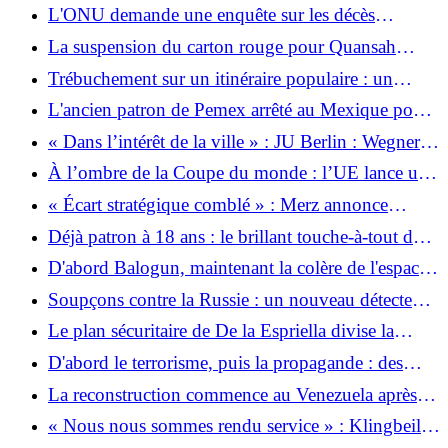
décède après avoir été mordue par un chien
L'ONU demande une enquête sur les décès
survenus en détention par l'ICE aux États-Unis
La suspension du carton rouge pour Quansah
demeure : la FIFA s'expose à une accusation
Trébuchement sur un itinéraire populaire : un
mortelle
vacancier allemand tombe de 300 mètres jusqu'à la
L'ancien patron de Pemex arrêté au Mexique pour
mort dans le Tyrol du Sud
violence domestique
« Dans l’intérêt de la ville » : JU Berlin : Wegner
devrait renoncer à la première candidature
À l’ombre de la Coupe du monde : l’UE lance un
accord commercial avec le Mexique
« Écart stratégique comblé » : Merz annonce
l’engagement des États-Unis à racheter Tomahawk
Déjà patron à 18 ans : le brillant touche-à-tout du
Maroc fait obstacle à la France
D'abord Balogun, maintenant la colère de l'espace :
la prochaine plainte de la Belgique pour la Coupe
Soupçons contre la Russie : un nouveau détecteur
du monde suscite l'irritation
est destiné à détecter les armes nucléaires en orbite
Le plan sécuritaire de De la Espriella divise la
Colombie
D'abord le terrorisme, puis la propagande : des
combattants présumés de l'EI arrêtés dans le
La reconstruction commence au Venezuela après
Schleswig-Holstein
un grave tremblement de terre
« Nous nous sommes rendu service » : Klingbeil
célèbre la Belgique comme vengeresse de la faute