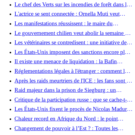
enterrement digne et sûr est important »
Le chef des Verts sur les incendies de forêt dans le
sud de l’Europe : « Nous ne devons pas laisser nos
L'actrice se sent connectée : Ornella Muti veut
voisins tranquilles »
devenir russe
Les manifestations réussissent : le maire du
Guatemala démissionne
Le gouvernement chilien veut abolir la semaine de
40 heures
Les vétérinaires se contredisent : une initiative de
sauvetage discute d'un échantillon d'ADN d'une
Les États-Unis imposent des sanctions encore plus
baleine à bosse de la mer Baltique
strictes au secteur de la santé cubain
Il existe une menace de liquidation : la Bafin
intervient dans l'une des plus grandes compagnies
Réglementations légales à l'étranger : comment les
d'assurance décès
différents pays réglementent la maternité de
Après les raids meurtriers de l'ICE : les fans sont en
substitution
colère contre la visite du Maître à Trump
Raid majeur dans la prison de Siegburg : un
prisonnier met en garde les autorités contre un
Critique de la participation russe : que se cache-t-il
violent soulèvement carcéral
derrière la coopération nucléaire controversée à
Les États-Unis fixent le procès de Nicolas Maduro
Lingen ?
à juin 2027
Chaleur record en Afrique du Nord : le point
chaud du changement climatique
Changement de pouvoir à l’Est ? : Toutes les
données sur les élections régionales en Saxe-Anhalt