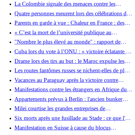
aux plaignants contre les contrôles illégaux aux
La Colombie signale des menaces contre les
frontières
bénéficiaires de la réforme agraire
Quatre personnes meurent lors des célébrations de
la Coupe du Monde de la FIFA à Mexico
Parents en garde à vue : Chaleur en France : des
jumeaux meurent de soif dans leur lit
« C’est la mort de l’université publique au
Guatemala »
"Nombre le plus élevé au monde" : rapport de
l'ONU : la Biélorussie atteint un nombre record de
Cuba lors du vote à l’ONU : « victoire éclatante »
prisonniers politiques
contre les États-Unis
Drame lors des tirs au but : le Maroc expulse les
Néerlandais paniqués de la Coupe du monde
Les routes fantômes russes se nichent-elles de plus
en plus sur les côtes allemandes ?
Vacances au Paraguay après la victoire contre
l'Allemagne
Manifestations contre les étrangers en Afrique du
Sud : un climat d’intimidation et de peur
Appartements prévus à Berlin : l'ancien bunker
d'Hitler doit disparaître - les défenseurs des
Milei courtise les grandes entreprises de
monuments en colère
technologie et d'IA en Argentine
Six morts après une fusillade au Stade : ce que l'on
sait des auteurs et des victimes
Manifestation en Suisse à cause du blocus
américain contre Cuba