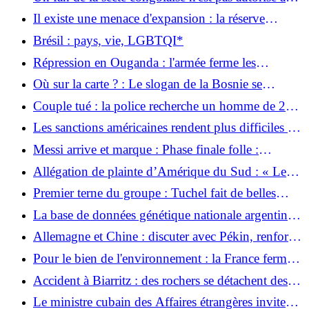
entrer aux États-Unis : pas de visa pour la Statue
Il existe une menace d'expansion : la réserve
africaine de la Liberté
naturelle de Gohrischheide brûle sur 40 hectares
Brésil : pays, vie, LGBTQI*
Répression en Ouganda : l'armée ferme les
principaux médias indépendants
Où sur la carte ? : Le slogan de la Bosnie se
retourne contre un journaliste américain
Couple tué : la police recherche un homme de 22
ans après un double meurtre à Brême
Les sanctions américaines rendent plus difficiles les
secours suite au séisme au Venezuela
Messi arrive et marque : Phase finale folle :
l’Autriche et l’Algérie se qualifient ensemble pour
Allégation de plainte d’Amérique du Sud : « Les
les huitièmes de finale
autorités allemandes protègent Bayer »
Premier terne du groupe : Tuchel fait de belles
promesses après sa victoire au travail
La base de données génétique nationale argentine
menacée
Allemagne et Chine : discuter avec Pékin, renforcer
Bruxelles
Pour le bien de l'environnement : la France ferme
trois réacteurs nucléaires à cause de la canicule
Accident à Biarritz : des rochers se détachent des
falaises – un plongeur décède
Le ministre cubain des Affaires étrangères invite