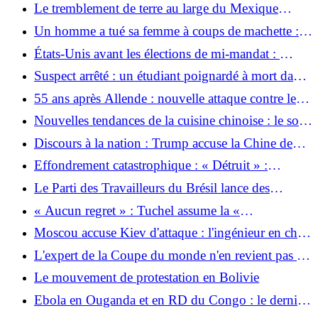
Le tremblement de terre au large du Mexique
frappe également le Guatemala et le Salvador
Un homme a tué sa femme à coups de machette :
des détails horribles sur le féminicide à Kelkheim
États-Unis avant les élections de mi-mandat : ​​
ont été publiés
Trump répand une nouvelle histoire de complot
Suspect arrêté : un étudiant poignardé à mort dans
la rue à Trèves
55 ans après Allende : nouvelle attaque contre le
cuivre chilien ?
Nouvelles tendances de la cuisine chinoise : le soft
power passe par l’estomac
Discours à la nation : Trump accuse la Chine de
manipuler les élections américaines
Effondrement catastrophique : « Détruit » :
L'Angleterre entière sombre dans la douleur après
Le Parti des Travailleurs du Brésil lance des
le drame le plus brutal
comités pour la campagne électorale de Lula
« Aucun regret » : Tuchel assume la «
responsabilité » de la mauvaise sortie de la Coupe
Moscou accuse Kiev d'attaque : l'ingénieur en chef
du monde
de la centrale nucléaire occupée de Zaporizhzhia
L'expert de la Coupe du monde n'en revient pas :
semble mort
"J'ai été très surpris par le comportement des
Le mouvement de protestation en Bolivie
Anglais"
Ebola en Ouganda et en RD du Congo : le dernier
patient atteint d'Ebola en Ouganda est sorti de