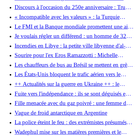
appelle Poutine et Zelensky
Discours à l'occasion du 250e anniversaire : Trump
parle des États-Unis comme d'une nation
« Incompatible avec les valeurs » : la Turquie
victorieuse et attaque les « communistes »
n’autorisera pas l’accostage d’un bateau de
Le FMI et la Banque mondiale promettent une aide
croisière LGBTQ
au Venezuela après le séisme
Je voulais régler un différend : un homme de 32
ans décède après une agression lors d'une
Incendies en Libye : la petite ville libyenne d'al-
projection publique à Copenhague
Asabaa reste perplexe face à une série d'incendies
Sourire pour l'ex Eros Ramazzotti : Michelle
Hunziker partage des photos du mariage de sa fille
Les chauffeurs de bus au Brésil se mettent en grève
Aurora
et certaines parties de Rio sont paralysées
Les États-Unis bloquent le trafic aérien vers le
Venezuela et arrêtent Machado
++ Actualités sur la guerre en Ukraine ++ : le
gouvernement de Kiev nie la capture de
Fuite vers l'indépendance : ils se sont déguisés en
Kostiantynivka
touristes pieux
Fille menacée avec du gaz poivré : une femme de
42 ans décède des suites d'une balle tirée par la
Vague de froid antarctique en Argentine
police à Remscheid
La police éteint le feu : des extrémistes présumés de
droite attaquent le projet de logement de Cottbus
Wadephul mise sur les matières premières et le