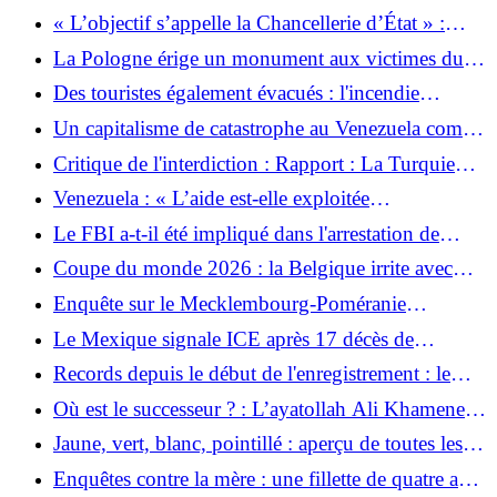
signale une vague d'attaques contre des pétroliers
« L’objectif s’appelle la Chancellerie d’État » :
russes
l’AfD prévoit un balayage de 100 jours en Saxe-
La Pologne érige un monument aux victimes du
Anhalt
massacre de Volhynie
Des touristes également évacués : l'incendie
continue de faire rage dans le sud de l'Espagne - au
Un capitalisme de catastrophe au Venezuela comme
moins douze morts
à Haïti ?
Critique de l'interdiction : Rapport : La Turquie
punit les médecins pour les césariennes
Venezuela : « L’aide est-elle exploitée
politiquement ? »
Le FBI a-t-il été impliqué dans l'arrestation de
Zambada au Mexique ?
Coupe du monde 2026 : la Belgique irrite avec
une plainte pour sa place avant les quarts de finale
Enquête sur le Mecklembourg-Poméranie
occidentale : la Schwesig au vent rend possible une
Le Mexique signale ICE après 17 décès de
coalition rouge-rouge-verte
compatriotes
Records depuis le début de l'enregistrement : le
mois de juin le plus chaud enregistré en Europe
Où est le successeur ? : L’ayatollah Ali Khamenei
occidentale
enterré en Iran
Jaune, vert, blanc, pointillé : aperçu de toutes les
notes de la tournée 2026
Enquêtes contre la mère : une fillette de quatre ans