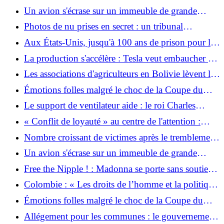
Wadephul à s'informer sur le blocus américain
Un avion s'écrase sur un immeuble de grande
hauteur à Pékin : les autorités confirment l'accident
Photos de nu prises en secret : un tribunal
d'avion
condamne une prostituée pour avoir fait chanter un
Aux États-Unis, jusqu'à 100 ans de prison pour les
prêtre
militants anti-ICE
La production s'accélère : Tesla veut embaucher 1
000 collaborateurs supplémentaires à Grünheide
Les associations d'agriculteurs en Bolivie lèvent les
blocus et le gouvernement mobilise l'armée
Émotions folles malgré le choc de la Coupe du
Monde : l'équipe nationale humiliée fait une offre
Le support de ventilateur aide : le roi Charles
importante aux Turcs
transpire lorsqu'il est exposé à la chaleur
« Conflit de loyauté » au centre de l'attention :
l'enquêteur principal considère les déclarations des
Nombre croissant de victimes après le tremblement
enfants du quartier comme crédibles
de terre au Venezuela
Un avion s'écrase sur un immeuble de grande
hauteur à Pékin : ce que l'on sait jusqu'à présent
Free the Nipple ! : Madonna se porte sans soutien-
gorge à Paris
Colombie : « Les droits de l’homme et la politique
de paix en danger »
Émotions folles malgré le choc de la Coupe du
Monde : l'équipe nationale humiliée fait une offre
Allégement pour les communes : le gouvernement
importante à la Turquie