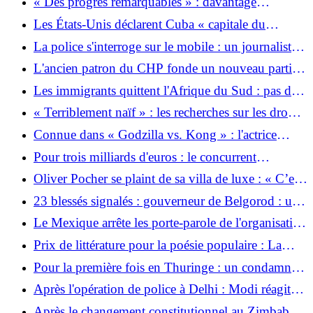
« Des progrès remarquables » : davantage
informations comme un « énorme mensonge »
d’immigrés travaillent dans l’UE que jamais
Les États-Unis déclarent Cuba « capitale du
auparavant
communisme »
La police s'interroge sur le mobile : un journaliste
sportif abattu et brûlé en Italie
L'ancien patron du CHP fonde un nouveau parti :
nouveau départ pour Özel
Les immigrants quittent l'Afrique du Sud : pas de
légumes, pas de coiffeurs, pas de jardiniers, pas
« Terriblement naïf » : les recherches sur les drones
d'ouvriers du bâtiment
allemands dans le viseur des espions
Connue dans « Godzilla vs. Kong » : l'actrice
américaine Kaylee Hottle est décédée à l'âge de 18
Pour trois milliards d'euros : le concurrent
ans
ferroviaire Italo commande 26 trains express à
Oliver Pocher se plaint de sa villa de luxe : « C’est
Siemens
toujours quelque chose »
23 blessés signalés : gouverneur de Belgorod : un
drone ukrainien tue cinq passagers d'un bus
Le Mexique arrête les porte-parole de l'organisation
indigène CIPOG-EZ
Prix ​​de littérature pour la poésie populaire : La
poésie du livreur
Pour la première fois en Thuringe : un condamné
change de sexe et est transféré dans une prison
Après l'opération de police à Delhi : Modi réagit
pour femmes
aux manifestations de la jeunesse indienne
Après le changement constitutionnel au Zimbabwe