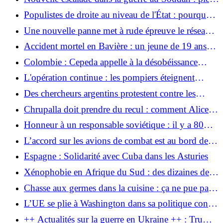
mortel dans le désert
Populistes de droite au niveau de l'État : pourquoi
la comparaison entre le FPÖ et l'AfD est trompeuse
Une nouvelle panne met à rude épreuve le réseau
électrique cubain
Accident mortel en Bavière : un jeune de 19 ans
tombe de 200 mètres dans un ravin rocheux
Colombie : Cepeda appelle à la désobéissance
escarpé
civile
L'opération continue : les pompiers éteignent
l'incendie sur le marché de gros de Stuttgart
Des chercheurs argentins protestent contre les
licenciements et les licenciements
Chrupalla doit prendre du recul : comment Alice
Weidel rétablit la hiérarchie au sein de l'AfD
Honneur à un responsable soviétique : il y a 80
ans, Königsberg devenait Kaliningrad
L’accord sur les avions de combat est au bord de
l’échec : le différend entre Kiev et Varsovie
Espagne : Solidarité avec Cuba dans les Asturies
s’intensifie en raison de « blessures ouvertes »
Xénophobie en Afrique du Sud : des dizaines de
milliers de personnes en fuite
Chasse aux germes dans la cuisine : ça ne pue pas
ou ça n'est pas gras ? Quand les éponges doivent
L’UE se plie à Washington dans sa politique contre
vraiment disparaître
Cuba
++ Actualités sur la guerre en Ukraine ++ : Trump