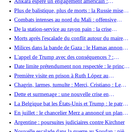
Ankara espère un engagement américain :
Netanyahu : la Turquie n'est pas autorisée à
Plus de balistique, plus de morts : la Russie mise
recevoir des avions ou des moteurs F-35
sur de nouvelles tactiques pour attaquer Kiev
Combats intenses au nord du Mali : offensive
rebelle contre la présence russe
De la station-service au rayon pain : la crise
d’approvisionnement en Russie s’étend
Morts après l'escalade du conflit autour du maire au
Guatemala
Milices dans la bande de Gaza : le Hamas annonce
sa propre dissolution – et après ?
L'appel de Trump avec des conséquences ? :
L'empire FIFA d'Infantino est menacé d'un test de
Date limite prétendument non respectée : le prince
résistance massif
Harry ne passera pas la nuit au palais de
Première visite en prison à Ruth López au
Buckingham lors de son voyage à Londres
Salvador
Chagrin, larmes, tumulte : Merci, Cristiano : Le
plus détesté part avec un sanglot
Dette et surmenage : une nouvelle crise en
Argentine
La Belgique bat les États-Unis et Trump : le patron
de la FIFA, Gianni Infantino, parle de sa tête et de
En juillet : le chancelier Merz a annoncé un plan
son cou
d'action contre les abus sociaux
Argentine : poursuites judiciaires contre Kirchner
Nouvelle escalade dans la guerre au Soudan : piège