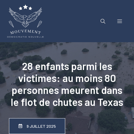
Aller
au
contenu
Menu
28 enfants parmi les
victimes: au moins 80
personnes meurent dans
le flot de chutes au Texas
9 JUILLET 2025