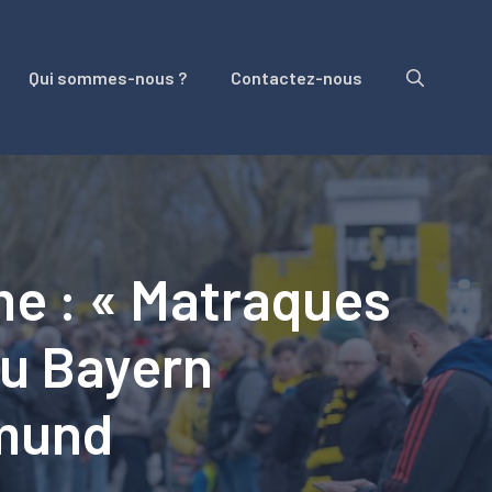
Qui sommes-nous ?
Contactez-nous
e : « Matraques
du Bayern
tmund