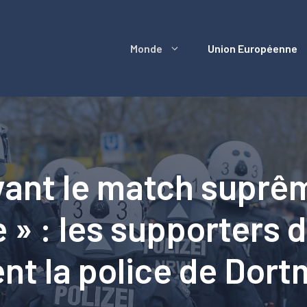
Monde
Union Européenne
ant le match suprêm
e » : les supporters 
ent la police de Dor