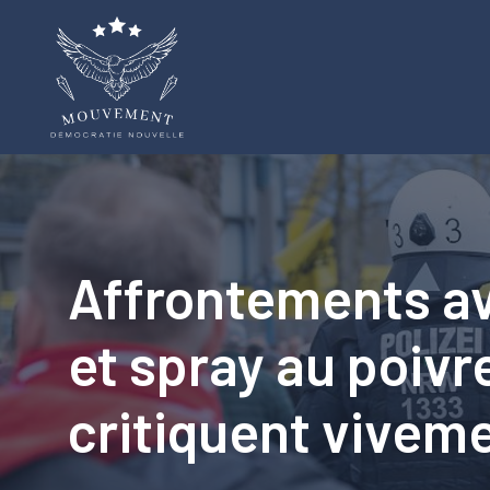
Aller
au
contenu
Affrontements av
et spray au poivr
critiquent vivem