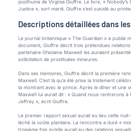
posthume de Virginia Giuffre. Le livre, « Nobody’s 
Justice », sort mardi. Giuffre s’est suicidé au prin
Descriptions détaillées dans l
Le journal britannique « The Guardian » a publié 
document, Giuffre décrit trois prétendues relation
partenaire Ghislaine Maxwell les auraient présent
sollicitation de prostituées mineures.
Dans ses mémoires, Giuffre décrit la première ren
Maxwell. C’est là qu’a été prise la tristement cél
la montrant avec le prince. Après le dîner et une v
Maxwell lui aurait dit : « Quand nous rentrerons à l
Jeffrey », écrit Giuffre.
Le premier rapport sexuel aurait eu lieu cette nuit-l
léché la voûte plantaire. La rencontre a duré « moi
troisième fois qu’elle aurait eu des relations sexuell