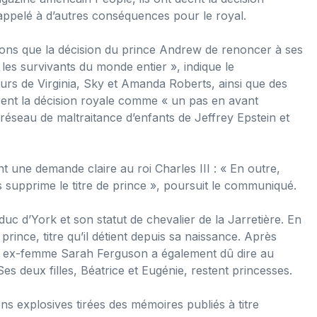
pelé à d’autres conséquences pour le royal.
nsons que la décision du prince Andrew de renoncer à ses
 les survivants du monde entier », indique le
urs de Virginia, Sky et Amanda Roberts, ainsi que des
rent la décision royale comme « un pas en avant
le réseau de maltraitance d’enfants de Jeffrey Epstein et
nt une demande claire au roi Charles III : « En outre,
s supprime le titre de prince », poursuit le communiqué.
uc d’York et son statut de chevalier de la Jarretière. En
prince, titre qu’il détient depuis sa naissance. Après
on ex-femme Sarah Ferguson a également dû dire au
s deux filles, Béatrice et Eugénie, restent princesses.
ions explosives tirées des mémoires publiés à titre