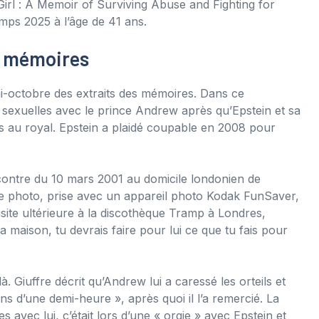
Girl : A Memoir of Surviving Abuse and Fighting for
temps 2025 à l’âge de 41 ans.
es mémoires
mi-octobre des extraits des mémoires. Dans ce
s sexuelles avec le prince Andrew après qu’Epstein et sa
és au royal. Epstein a plaidé coupable en 2008 pour
contre du 10 mars 2001 au domicile londonien de
èbre photo, prise avec un appareil photo Kodak FunSaver,
isite ultérieure à la discothèque Tramp à Londres,
a maison, tu devrais faire pour lui ce que tu fais pour
à. Giuffre décrit qu’Andrew lui a caressé les orteils et
ns d’une demi-heure », après quoi il l’a remercié. La
es avec lui, c’était lors d’une « orgie » avec Epstein et