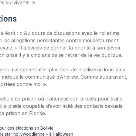
es survivants. »
tions
a écrit : « Au cours de discussions avec le roi et ma
e les allégations persistantes contre moi détournent
royale. » Il a décidé de donner la priorité à son devoir
n prise il y a cinq ans de se retirer de la vie publique.
ois maintenant aller plus loin. Je n’utiliserai donc plus
 », indique le communiqué d’Andrew. Comme auparavant,
 portées contre moi ».
llule de prison où il attendait son procès pour trafic
il a plaidé coupable d’avoir initié des contacts sexuels
e prison en Floride.
ur des élections en Bolivie
une star hollywoodienne – à Halloween