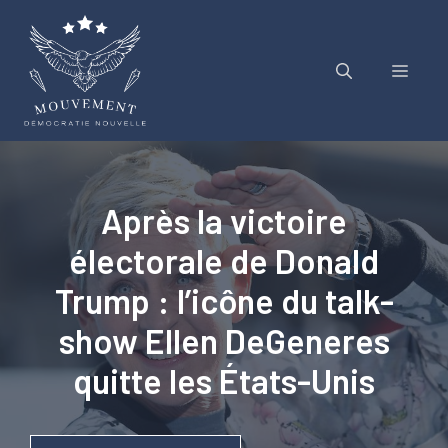
Aller
au
contenu
Menu
Après la victoire
électorale de Donald
Trump : l’icône du talk-
show Ellen DeGeneres
quitte les États-Unis