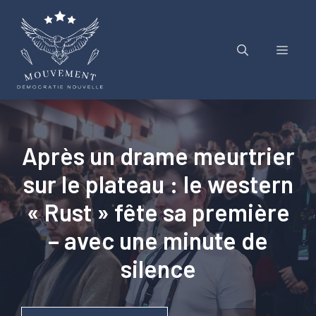
Aller
au
contenu
Menu
Après un drame meurtrier
sur le plateau : le western
« Rust » fête sa première
– avec une minute de
silence