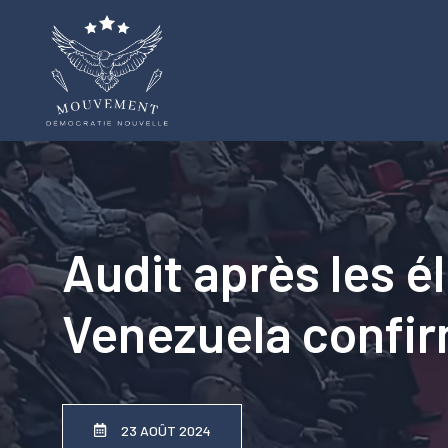
Aller
au
contenu
Audit après les é
Venezuela confir
23 AOÛT 2024