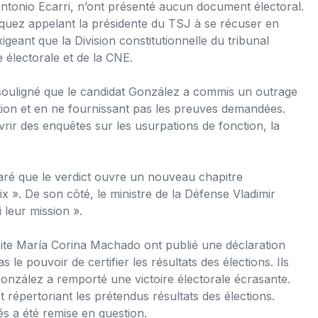
ntonio Ecarri, n’ont présenté aucun document électoral.
uez appelant la présidente du TSJ à se récuser en
igeant que la Division constitutionnelle du tribunal
 électorale et de la CNE.
 souligné que le candidat González a commis un outrage
tion et en ne fournissant pas les preuves demandées.
rir des enquêtes sur les usurpations de fonction, la
laré que le verdict ouvre un nouveau chapitre
ix ». De son côté, le ministre de la Défense Vladimir
i leur mission ».
roite María Corina Machado ont publié une déclaration
e pouvoir de certifier les résultats des élections. Ils
González a remporté une victoire électorale écrasante.
 répertoriant les prétendus résultats des élections.
s a été remise en question.