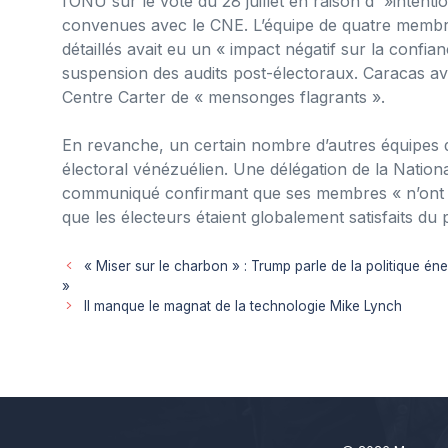
l’ONU sur le vote du 28 juillet en raison d' »intenti
convenues avec le CNE. L’équipe de quatre membre
détaillés avait eu un « impact négatif sur la confia
suspension des audits post-électoraux. Caracas a
Centre Carter de « mensonges flagrants ».
En revanche, un certain nombre d’autres équipes 
électoral vénézuélien. Une délégation de la Nation
communiqué confirmant que ses membres « n’ont tr
que les électeurs étaient globalement satisfaits du 
« Miser sur le charbon » : Trump parle de la politique é
»
Il manque le magnat de la technologie Mike Lynch