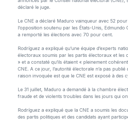
annoncés par le Conseil national électoral (CNE), 
déclaré le juge.
Le CNE a déclaré Maduro vainqueur avec 52 pour c
l’opposition soutenu par les États-Unis, Edmundo
a remporté les élections avec 70 pour cent.
Rodríguez a expliqué qu’une équipe d’experts nati
électoraux soumis par les partis électoraux et les
» et a constaté qu’ils étaient « pleinement cohére
CNE. A ce jour, l’autorité électorale n’a pas publié 
raison invoquée est que le CNE est exposé à des 
Le 31 juillet, Maduro a demandé à la chambre élect
fraude et de violents troubles dans les jours qui ont
Rodríguez a expliqué que la CNE a soumis les do
des partis politiques et des candidats ayant particip