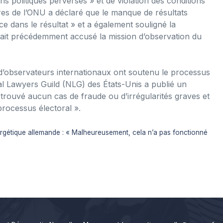
ons politiques perverses » et de violation des conditions
s de l’ONU a déclaré que le manque de résultats
nce dans le résultat » et a également souligné la
vait précédemment accusé la mission d’observation du
d’observateurs internationaux ont soutenu le processus
al Lawyers Guild (NLG) des États-Unis a publié un
ouvé aucun cas de fraude ou d’irrégularités graves et
processus électoral ».
nergétique allemande : « Malheureusement, cela n’a pas fonctionné