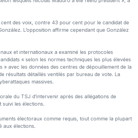
selon lesquels Nicolás Maduro a été réélu président », a
ent des voix, contre 43 pour cent pour le candidat de
 González. L’opposition affirme cependant que González
onaux et internationaux a examiné les protocoles
 candidats « selon les normes techniques les plus élevées
nts » avec les données des centres de dépouillement de la
de résultats détaillés ventilés par bureau de vote. La
cyberattaques massives.
orale du TSJ d’intervenir après des allégations de
 suivi les élections.
cuments électoraux comme requis, tout comme la plupart
é aux élections.