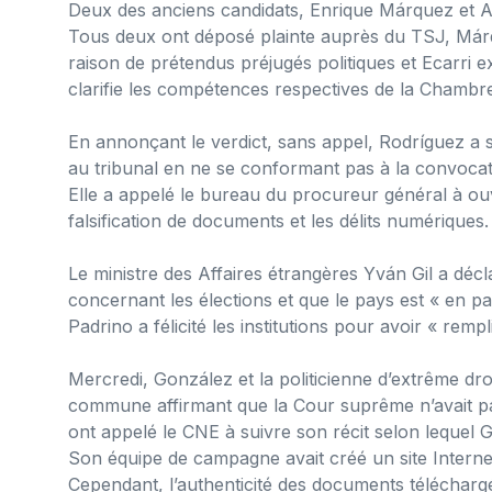
Deux des anciens candidats, Enrique Márquez et A
Tous deux ont déposé plainte auprès du TSJ, Márq
raison de prétendus préjugés politiques et Ecarri ex
clarifie les compétences respectives de la Chambre
En annonçant le verdict, sans appel, Rodríguez a
au tribunal en ne se conformant pas à la convoca
Elle a appelé le bureau du procureur général à ouv
falsification de documents et les délits numériques.
Le ministre des Affaires étrangères Yván Gil a déc
concernant les élections et que le pays est « en pa
Padrino a félicité les institutions pour avoir « rempl
Mercredi, González et la politicienne d’extrême d
commune affirmant que la Cour suprême n’avait pas l
ont appelé le CNE à suivre son récit selon lequel 
Son équipe de campagne avait créé un site Internet
Cependant, l’authenticité des documents téléchargé