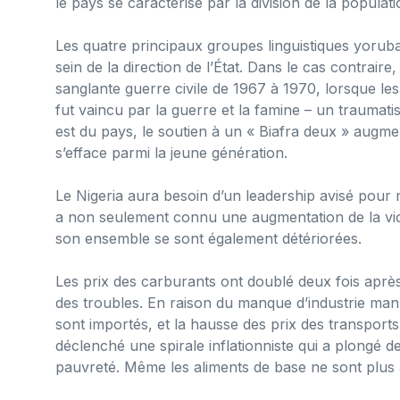
le pays se caractérise par la division de la popula
Les quatre principaux groupes linguistiques yorub
sein de la direction de l’État. Dans le cas contrair
sanglante guerre civile de 1967 à 1970, lorsque le
fut vaincu par la guerre et la famine – un traumat
est du pays, le soutien à un « Biafra deux » augm
s’efface parmi la jeune génération.
Le Nigeria aura besoin d’un leadership avisé pour 
a non seulement connu une augmentation de la viol
son ensemble se sont également détériorées.
Les prix des carburants ont doublé deux fois aprè
des troubles. En raison du manque d’industrie ma
sont importés, et la hausse des prix des transports
déclenché une spirale inflationniste qui a plongé d
pauvreté. Même les aliments de base ne sont plu