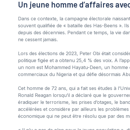
Un jeune homme d’affaires av
Dans ce contexte, la campagne électorale naissan
souvent qualifiée de « bataille des Has-Beens ». Ils o
depuis des décennies. Pendant ce temps, la vie dans 
ne cessent jamais.
Lors des élections de 2023, Peter Obi était consid
politique figée et a obtenu 25,4 % des voix. A l’app
un nom est Mohammed Hayatu-Deen, un homme d’af
commerciaux du Nigeria et qui défie désormais Abu
Cet homme de 72 ans, qui a fait ses études à l’Univ
Ronald Reagan lorsqu’il a déclaré que le gouverneme
éradiquer le terrorisme, les prises d’otages, le band
accélérées et considère par ailleurs les problème
économique qui ne peut être résolu que par des moye
« Il n’y a pas de plan pour la jeune population », di