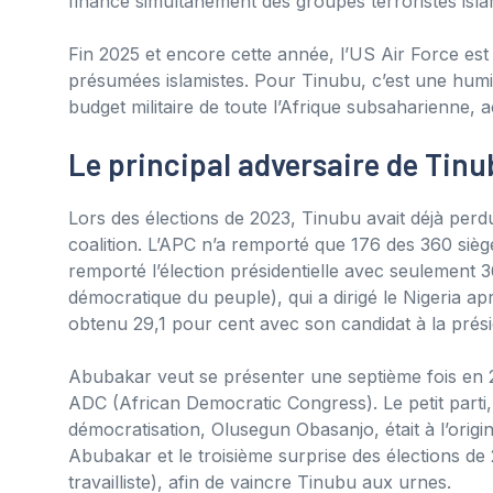
finance simultanément des groupes terroristes isla
Fin 2025 et encore cette année, l’US Air Force es
présumées islamistes. Pour Tinubu, c’est une humili
budget militaire de toute l’Afrique subsaharienne, a
Le principal adversaire de Tinu
Lors des élections de 2023, Tinubu avait déjà perd
coalition. L’APC n’a remporté que 176 des 360 siè
remporté l’élection présidentielle avec seulement 3
démocratique du peuple), qui a dirigé le Nigeria apr
obtenu 29,1 pour cent avec son candidat à la prési
Abubakar veut se présenter une septième fois en 20
ADC (African Democratic Congress). Le petit parti, 
démocratisation, Olusegun Obasanjo, était à l’origin
Abubakar et le troisième surprise des élections de 
travailliste), afin de vaincre Tinubu aux urnes.