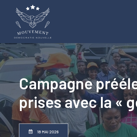
Aller
au
contenu
Campagne préélec
prises avec la « g
18 MAI 2026