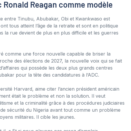
ec Ronald Reagan comme modèle
te entre Tinubu, Abubakar, Obi et Kwankwaso est
nt tous atteint l’âge de la retraite et sont en politique
la rue devient de plus en plus difficile et les guerres
éré comme une force nouvelle capable de briser la
roche des élections de 2027, la nouvelle voix qui se fait
faires qui possède les deux plus grands centres
bakar pour la tête des candidatures à l’ADC.
ersité Harvard, aime citer l’ancien président américain
nt était le problème et non la solution. Il veut
itisme et la criminalité grâce à des procédures judiciaires
s de sécurité du Nigeria avant tout comme un problème
ns militaires. Il cible les jeunes.
t-il. « Et si nous n’avons pas assez d’emplois