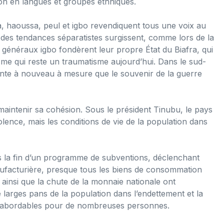
tion en langues et groupes ethniques.
a, haoussa, peul et igbo revendiquent tous une voix au
e, des tendances séparatistes surgissent, comme lors de la
s généraux igbo fondèrent leur propre État du Biafra, qui
isme qui reste un traumatisme aujourd’hui. Dans le sud-
ente à nouveau à mesure que le souvenir de la guerre
maintenir sa cohésion. Sous le président Tinubu, le pays
ence, mais les conditions de vie de la population dans
s la fin d’un programme de subventions, déclenchant
nufacturière, presque tous les biens de consommation
 ainsi que la chute de la monnaie nationale ont
e larges pans de la population dans l’endettement et la
s abordables pour de nombreuses personnes.