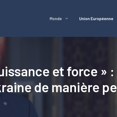
Monde
Union Européenne
ssance et force » : 
Ukraine de manière 