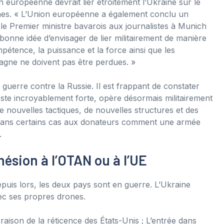
 européenne devrait lier étroitement l’Ukraine sur le
nnes. « L’Union européenne a également conclu un
é le Premier ministre bavarois aux journalistes à Munich
bonne idée d’envisager de lier militairement de manière
étence, la puissance et la force ainsi que les
magne ne doivent pas être perdues. »
a guerre contre la Russie. Il est frappant de constater
reste incroyablement forte, opère désormais militairement
e nouvelles tactiques, de nouvelles structures et des
ans certains cas aux donateurs comment une armée
.
hésion à l’OTAN ou à l’UE
depuis lors, les deux pays sont en guerre. L’Ukraine
vec ses propres drones.
 raison de la réticence des États-Unis ; L’entrée dans