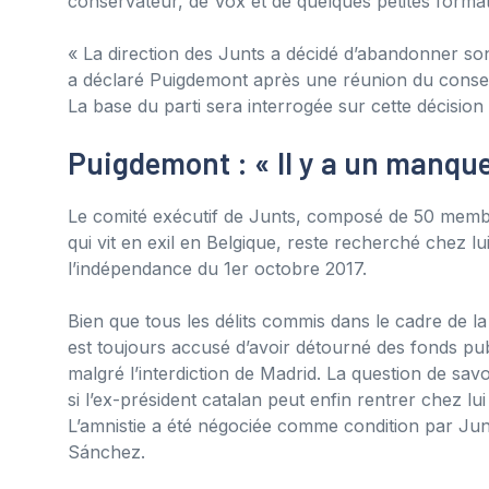
conservateur, de Vox et de quelques petites forma
« La direction des Junts a décidé d’abandonner so
a déclaré Puigdemont après une réunion du conseil
La base du parti sera interrogée sur cette décision 
Puigdemont : « Il y a un manqu
Le comité exécutif de Junts, composé de 50 membr
qui vit en exil en Belgique, reste recherché chez l
l’indépendance du 1er octobre 2017.
Bien que tous les délits commis dans le cadre de l
est toujours accusé d’avoir détourné des fonds publ
malgré l’interdiction de Madrid. La question de sav
si l’ex-président catalan peut enfin rentrer chez lu
L’amnistie a été négociée comme condition par Jun
Sánchez.