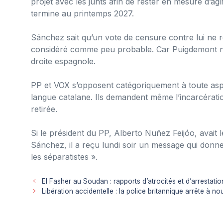
projet avec les junts afin de rester en mesure d’agir
termine au printemps 2027.
Sánchez sait qu’un vote de censure contre lui ne r
considéré comme peu probable. Car Puigdemont ne
droite espagnole.
PP et VOX s’opposent catégoriquement à toute aspir
langue catalane. Ils demandent même l’incarcératio
retirée.
Si le président du PP, Alberto Nuñez Feijóo, avait
Sánchez, il a reçu lundi soir un message qui donn
les séparatistes ».
El Fasher au Soudan : rapports d’atrocités et d’arrestatio
Libération accidentelle : la police britannique arrête à 