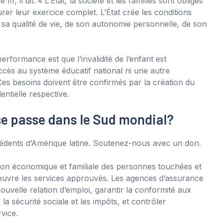
II, il dit: « L’État, la société et les familles sont obligés
rer leur exercice complet. L’État crée les conditions
de sa qualité de vie, de son autonomie personnelle, de son
performance est que l’invalidité de l’enfant est
 accès au système éducatif national ni une autre
. Ces besoins doivent être confirmés par la création du
ntielle respective.
se passe dans le Sud mondial?
édents d’Amérique latine. Soutenez-nous avec un don.
uation économique et familiale des personnes touchées et
 œuvre les services approuvés. Les agences d’assurance
ouvelle relation d’emploi, garantir la conformité aux
 la sécurité sociale et les impôts, et contrôler
vice.