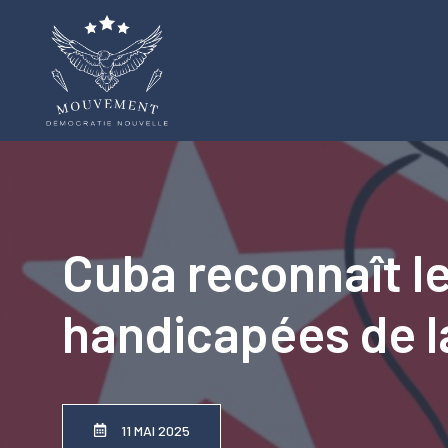
Aller
au
contenu
Cuba reconnaît l
handicapées de la
11 MAI 2025