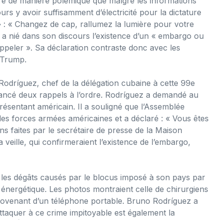
ré de manière polémique que malgré les informations
urs y avoir suffisamment d’électricité pour la dictature
» : « Changez de cap, rallumez la lumière pour votre
t a nié dans son discours l’existence d’un « embargo ou
peler ». Sa déclaration contraste donc avec les
n Trump.
Rodríguez, chef de la délégation cubaine à cette 99e
lancé deux rappels à l’ordre. Rodríguez a demandé au
présentant américain. Il a souligné que l’Assemblée
les forces armées américaines et a déclaré : « Vous êtes
ons faites par le secrétaire de presse de la Maison
 veille, qui confirmeraient l’existence de l’embargo,
t les dégâts causés par le blocus imposé à son pays par
nergétique. Les photos montraient celle de chirurgiens
provenant d’un téléphone portable. Bruno Rodríguez a
attaquer à ce crime impitoyable est également la