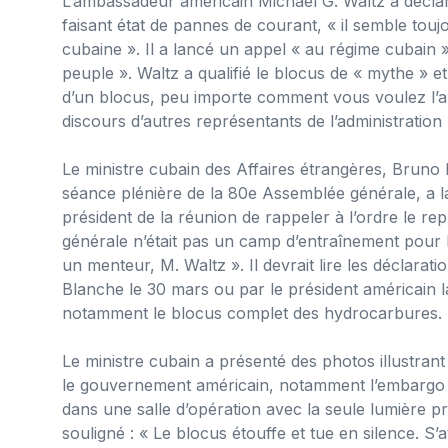
L’ambassadeur américain Michael G. Waltz a décla
faisant état de pannes de courant, « il semble toujo
cubaine ». Il a lancé un appel « au régime cubain 
peuple ». Waltz a qualifié le blocus de « mythe » e
d’un blocus, peu importe comment vous voulez l’ap
discours d’autres représentants de l’administratio
Le ministre cubain des Affaires étrangères, Bruno 
séance plénière de la 80e Assemblée générale, a 
président de la réunion de rappeler à l’ordre le re
générale n’était pas un camp d’entraînement pour 
un menteur, M. Waltz ». Il devrait lire les déclarati
Blanche le 30 mars ou par le président américain la
notamment le blocus complet des hydrocarbures.
Le ministre cubain a présenté des photos illustran
le gouvernement américain, notamment l’embargo é
dans une salle d’opération avec la seule lumière 
souligné : « Le blocus étouffe et tue en silence. S’