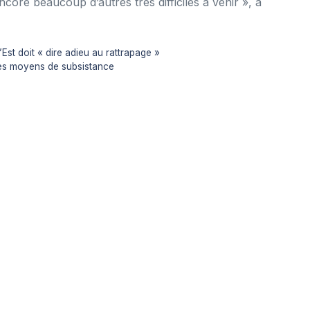
encore beaucoup d’autres très difficiles à venir », a
Est doit « dire adieu au rattrapage »
 les moyens de subsistance