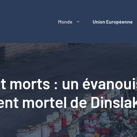
Monde
Union Européenne
t morts : un évanou
ent mortel de Dinsla