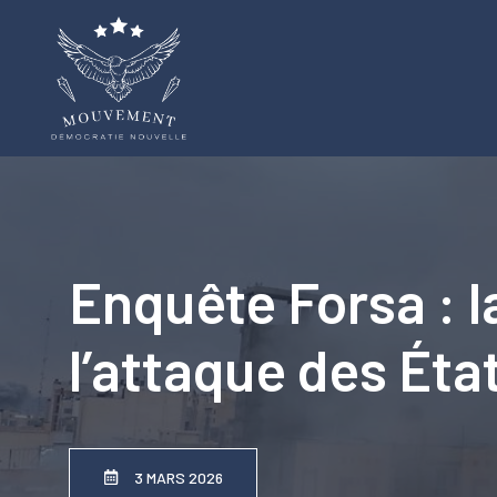
Aller
au
contenu
Enquête Forsa : l
l’attaque des État
3 MARS 2026