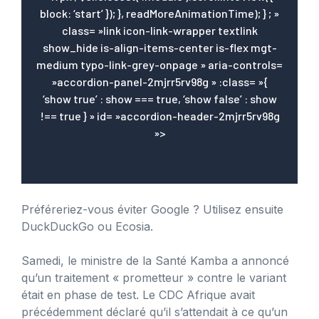
block: ‘start’ }); }, readMoreAnimationTime); } ; »
class= »link icon-link-wrapper textlink
show_hide is-align-items-center is-flex mgt-
medium typo-link-grey-onpage » aria-controls=
»accordion-panel-2mjrr5rv98g » :class= »{
‘show true’ : show === true, ‘show false’ : show
!== true } » id= »accordion-header-2mjrr5rv98g
»>
Préféreriez-vous éviter Google ? Utilisez ensuite
DuckDuckGo ou Ecosia.
Samedi, le ministre de la Santé Kamba a annoncé
qu’un traitement « prometteur » contre le variant
était en phase de test. Le CDC Afrique avait
précédemment déclaré qu’il s’attendait à ce qu’un