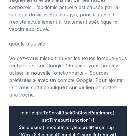
corporels. L’épidémie actuelle est causée par la
variante du virus Bundibugyo, pour laquelle il
n’existe actuellement ni traitement spécifique ni
vaccin approuvé.
google plus vite
Voulez-vous mieux trouver les textes lorsque vous
recherchez sur Google ? Ensuite, vous pouvez
utiliser la nouvelle fonctionnalité « Sources
préférées » avec un compte Google. Pour ajouter
le il vous suffit de
cliquez sur ce lien
et mettez
une coche.
minHeightToScrollBackOnCloseReadmore){
setTimeout(function() {
$el.closest(‘.module’).style.scrollMarginTop =
’47px’; $el.closest(‘.module’).scrollIntoView({