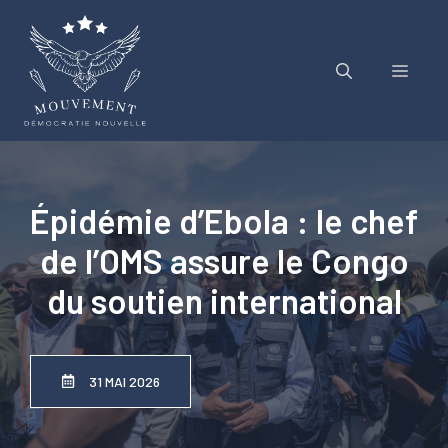
Aller
au
contenu
Menu
Épidémie d’Ebola : le chef
de l’OMS assure le Congo
du soutien international
31 MAI 2026