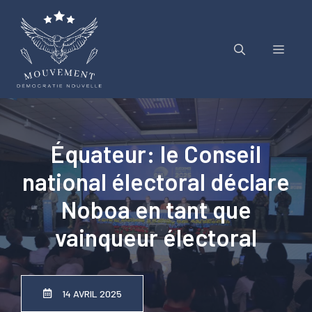
Aller
au
contenu
Menu
Équateur: le Conseil
national électoral déclare
Noboa en tant que
vainqueur électoral
14 AVRIL 2025