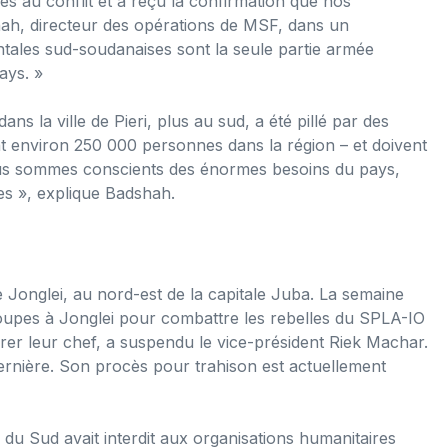
ies au conflit et a reçu la confirmation que nos
ah, directeur des opérations de MSF, dans un
ales sud-soudanaises sont la seule partie armée
ays. »
la ville de Pieri, plus au sud, a été pillé par des
nt environ 250 000 personnes dans la région – et doivent
us sommes conscients des énormes besoins du pays,
ues », explique Badshah.
e Jonglei, au nord-est de la capitale Juba. La semaine
oupes à Jonglei pour combattre les rebelles du SPLA-IO
er leur chef, a suspendu le vice-président Riek Machar.
dernière. Son procès pour trahison est actuellement
u Sud avait interdit aux organisations humanitaires