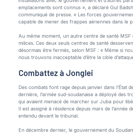
installations avec le gouvernement et d’autres part
emplacements sont connus », a déclaré Gul Badsh
communiqué de presse. « Les forces gouvernement
capable de mener des frappes aériennes dans le p
Au même moment, un autre centre de santé MSF dans 
milices. Ces deux seuls centres de santé desserve
désormais être fermés, selon MSF : « Même si no
nous trouvons inacceptable d’être la cible d’attaq
Combattez à Jonglei
Des combats font rage depuis janvier dans l’État d
dernière, l’armée sud-soudanaise a déployé des tr
qui avaient menacé de marcher sur Juba pour libér
Il est assigné à résidence depuis mars de l’année 
entendu devant le tribunal.
En décembre dernier, le gouvernement du Soudan d