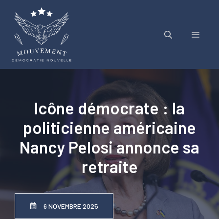
Aller
au
contenu
Menu
Icône démocrate : la
politicienne américaine
Nancy Pelosi annonce sa
retraite
6 NOVEMBRE 2025