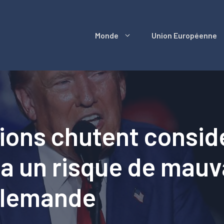
Monde
Union Européenne
tions chutent consid
 a un risque de mauv
allemande