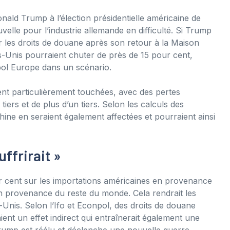
Donald Trump à l’élection présidentielle américaine de
lle pour l’industrie allemande en difficulté. Si Trump
les droits de douane après son retour à la Maison
s-Unis pourraient chuter de près de 15 pour cent,
npol Europe dans un scénario.
ent particulièrement touchées, avec des pertes
iers et de plus d’un tiers. Selon les calculs des
Chine en seraient également affectées et pourraient ainsi
ffrirait »
 cent sur les importations américaines en provenance
en provenance du reste du monde. Cela rendrait les
Unis. Selon l’Ifo et Econpol, des droits de douane
ent un effet indirect qui entraînerait également une
 Trump est réélu et déclenche une nouvelle guerre