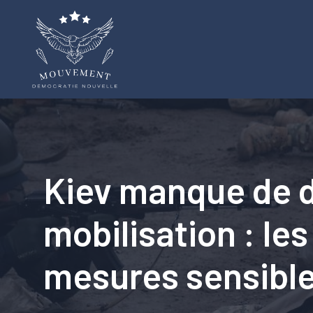
Aller
au
contenu
Kiev manque de d
mobilisation : le
mesures sensibles