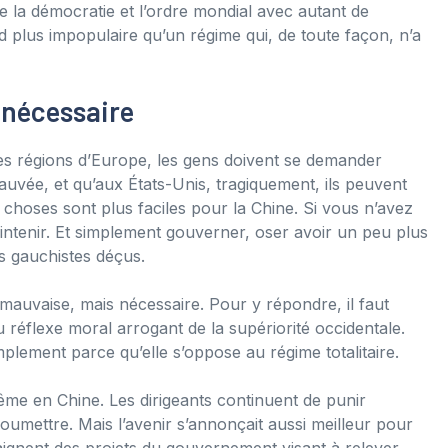
la démocratie et l’ordre mondial avec autant de
nd plus impopulaire qu’un régime qui, de toute façon, n’a
 nécessaire
es régions d’Europe, les gens doivent se demander
uvée, et qu’aux États-Unis, tragiquement, ils peuvent
 choses sont plus faciles pour la Chine. Si vous n’avez
intenir. Et simplement gouverner, oser avoir un peu plus
es gauchistes déçus.
mauvaise, mais nécessaire. Pour y répondre, il faut
réflexe moral arrogant de la supériorité occidentale.
plement parce qu’elle s’oppose au régime totalitaire.
me en Chine. Les dirigeants continuent de punir
umettre. Mais l’avenir s’annonçait aussi meilleur pour
ignent des projets du gouvernement visant à relever