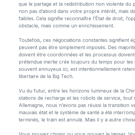
que le partage et la redistribution non violente du
non pas d’abord dans votre propre intérêt, mais dan
faibles. Cela signifie reconnaître l’État de droit, l
obstacle, mais comme un enrichissement.
Toutefois, ces négociations constantes signifient
peuvent pas être simplement imposés. Des majorité
doivent être coordonnées et les processus doivent ê
prétendue inertie crée toujours du temps pour les
souvent ennuyeux ici, est intentionnellement retenu d
libertaire de la Big Tech.
Vu du futur, entre les horizons lumineux de la Chine
stations de recharge et les robots de service, tout
Allemagne, nous n’avons pas réussi la transition ver
mauvais état et le système de santé a été interrompu
terminés, le train est annulé. Mais il y a autre chos
Vous pouvez choisir ou vous pouvez le laisser. V