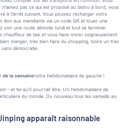
 pouvez compter sur les transports en commun. Vous
s n’aimez pas ce qui est proposé au bistro à bord, vous
éré à l’arrêt suivant. Vous pouvez recharger votre
e un don aux mendiants via un code QR et louer une
 voir une route démolie lundi et tout se terminer
 chauffeur de taxi et vous faire rincer soigneusement
s bien manger, très bien faire du shopping, boire un très
e sans démocratie.
r de la semaine
notre hebdomadaire de gauche !
t – et tel qu’il pourrait être. Un hebdomadaire de
particulière du monde. Du nouveau tous les samedis au
Jinping apparaît raisonnable