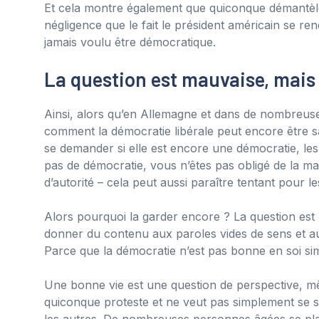
Et cela montre également que quiconque démantèle 
négligence que le fait le président américain se re
jamais voulu être démocratique.
La question est mauvaise, mais
Ainsi, alors qu’en Allemagne et dans de nombreus
comment la démocratie libérale peut encore être sa
se demander si elle est encore une démocratie, les
pas de démocratie, vous n’êtes pas obligé de la ma
d’autorité – cela peut aussi paraître tentant pour l
Alors pourquoi la garder encore ? La question est 
donner du contenu aux paroles vides de sens et au 
Parce que la démocratie n’est pas bonne en soi sim
Une bonne vie est une question de perspective, mê
quiconque proteste et ne veut pas simplement se so
les autres. De nombreuses personnes âgées se pla