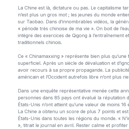
La Chine est là, dictature ou pas. Le capitalisme tar
n’est plus un gros mot ; les jeunes du monde enti
sur Taobao. Dans d’innombrables vidéos, la généra
« période très chinoise de ma vie ». On boit de l’
intègre des exercices de Qigong à l’entraînement 
traditionnels chinois.
Ce « Chinamaxxing » représente bien plus qu’une t
superficiel. Après un siècle de dévaluation et d’i
avoir recours à sa propre propagande. La publicit
américain et l’Occident autrefois libre n’ont plus rien
Dans une enquête représentative menée cette anné
personnes dans 85 pays ont évalué la réputation de
États-Unis n’ont atteint qu’une valeur de moins 16 
La Chine a obtenu un score de plus 7 points et es
États-Unis dans toutes les régions du monde. « N’i
», titrait le journal en avril. Rester calme et prof