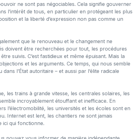
 pouvoir ne sont pas négociables. Cela signifie gouverner
s l’intérêt de tous, en particulier en protégeant les plus
’opposition et la liberté d’expression non pas comme un
 également que le renouveau et le changement ne
s doivent être recherchées pour tout, les procédures
tre suivis. C’est fastidieux et même épuisant. Mais la
 objections et les arguments. Ce temps, qui nous semble
ans l’État autoritaire – et aussi par l’élite radicale
, les trains à grande vitesse, les centrales solaires, les
 semble incroyablement étouffant et inefficace. En
s l’électromobilité, les universités et les écoles sont en
. Internet est lent, les chantiers ne sont jamais
e ici qui fonctionne.
ous pouvez vous informer de manière indépendante.