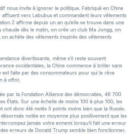
dif nous invite à ignorer le politique. Fabriqué en Chine
er affluent vers Labubus et commandent leurs vêtements
tion Z affirme depuis un an qu’elle se trouve dans une
eau chaude dès le matin, on crée un club Ma Jongg, on
et on achète des vêtements inspirés des vêtements
endance divertissante, même s’il reste souvent
gnorance occidentales, la Chine commence à briller sans
é est faite par des consommateurs pour qui le rêve
 à offrir.
e par la Fondation Alliance des démocraties, 46 700
s États. Sur une échelle de moins 100 à plus 100, les
et ont donc été notés 5 points moins bien que la Russie.
t désormais notée en moyenne plus positivement que les
nterrompez jamais votre ennemi lorsqu’il fait une erreur
iter des erreurs de Donald Trump semble bien fonctionner.