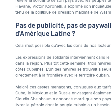
réitéré la solidarité de son pays avec les peuples
Havane, Víctor Koronelli, a exprimé son inquiétude q
tenu de la politique de pression maximale de Wash
Pas de publicité, pas de paywall
d’Amérique Latine ?
Cela n’est possible qu’avec les dons de nos lecte
Les expressions de solidarité interviennent dans l
dans la région. Plus tôt cette semaine, trois navir
côtes cubaines. L’un des navires se trouvait à seu
directement à la frontière avec le territoire cubain.
Malgré ces gestes menaçants, conjugués aux tarifs
Cuba, le Mexique et la Russie envisagent également
Claudia Sheinbaum a annoncé mardi que son pays 
livrer le pétrole dont le peuple cubain a un besoin