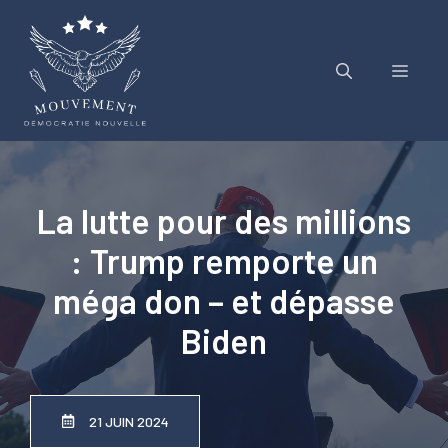
Aller
au
contenu
Menu
La lutte pour des millions
: Trump remporte un
méga don – et dépasse
Biden
21 JUIN 2024