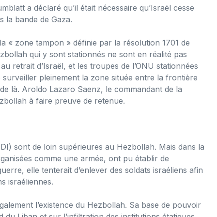
att a déclaré qu’il était nécessaire qu’Israël cesse
s la bande de Gaza.
 la « zone tampon » définie par la résolution 1701 de
bollah qui y sont stationnés ne sont en réalité pas
au retrait d’Israël, et les troupes de l’ONU stationnées
surveiller pleinement la zone située entre la frontière
res de là. Aroldo Lazaro Saenz, le commandant de la
ezbollah à faire preuve de retenue.
FDI) sont de loin supérieures au Hezbollah. Mais dans la
 organisées comme une armée, ont pu établir de
re, elle tenterait d’enlever des soldats israéliens afin
s israéliennes.
galement l’existence du Hezbollah. Sa base de pouvoir
u Liban et sur l’infiltration des institutions étatiques.