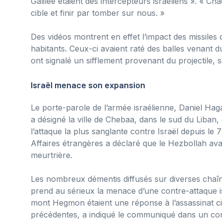
Galilée étaient des intercepteurs israéliens ». « C
cible et finir par tomber sur nous. »
Des vidéos montrent en effet l’impact des missiles d
habitants. Ceux-ci avaient raté des balles venant 
ont signalé un sifflement provenant du projectile,
Israël menace son expansion
Le porte-parole de l’armée israélienne, Daniel Hag
a désigné la ville de Chebaa, dans le sud du Liban, 
l’attaque la plus sanglante contre Israël depuis le 
Affaires étrangères a déclaré que le Hezbollah avai
meurtrière.
Les nombreux démentis diffusés sur diverses chaîn
prend au sérieux la menace d’une contre-attaque is
mont Hegmon étaient une réponse à l’assassinat c
précédentes, a indiqué le communiqué dans un com