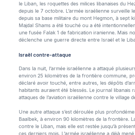
le Liban, les roquettes des milices libanaises du He
depuis le 7 octobre. L’armée israélienne surveille l
depuis sa base militaire du mont Hegmon, à sept kil
Majdal Shams a été touché ou a été intentionnell
une fusée Falak 1 de fabrication iranienne. Mais 
déclenche une guerre directe entre Israël et le Lib
Israël contre-attaque
Dans la nuit, l’armée israélienne a attaqué plusieur
environ 25 kilomètres de la frontière commune, près 
déclaré avoir touché, entre autres, les dépôts d’ar
habitants auraient été blessés. Le journal libanais
attaques de l’aviation israélienne contre le village d
Une autre attaque s’est déroulée plus profondément 
Baalbek, à environ 90 kilomètres de la frontière. L
contre le Liban, mais elle est restée jusqu’à prése
ces derniers mois. L’armée israélienne a déjà mené 