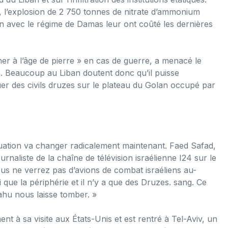
 l’explosion de 2 750 tonnes de nitrate d’ammonium
on avec le régime de Damas leur ont coûté les dernières
er à l’âge de pierre » en cas de guerre, a menacé le
in. Beaucoup au Liban doutent donc qu’il puisse
uer des civils druzes sur le plateau du Golan occupé par
tuation va changer radicalement maintenant. Faed Safad,
naliste de la chaîne de télévision israélienne I24 sur le
ous ne verrez pas d’avions de combat israéliens au-
ue la périphérie et il n’y a que des Druzes. sang. Ce
yahu nous laisse tomber. »
nt à sa visite aux États-Unis et est rentré à Tel-Aviv, un