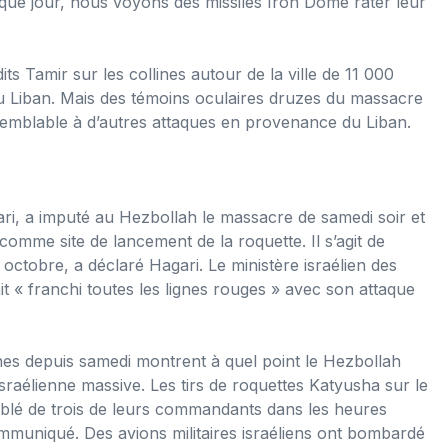
haque jour, nous voyons des missiles Iron Dome rater leur
its Tamir sur les collines autour de la ville de 11 000
du Liban. Mais des témoins oculaires druzes du massacre
 semblable à d’autres attaques en provenance du Liban.
ari, a imputé au Hezbollah le massacre de samedi soir et
comme site de lancement de la roquette. Il s’agit de
7 octobre, a déclaré Hagari. Le ministère israélien des
t « franchi toutes les lignes rouges » avec son attaque
es depuis samedi montrent à quel point le Hezbollah
raélienne massive. Les tirs de roquettes Katyusha sur le
iblé de trois de leurs commandants dans les heures
muniqué. Des avions militaires israéliens ont bombardé