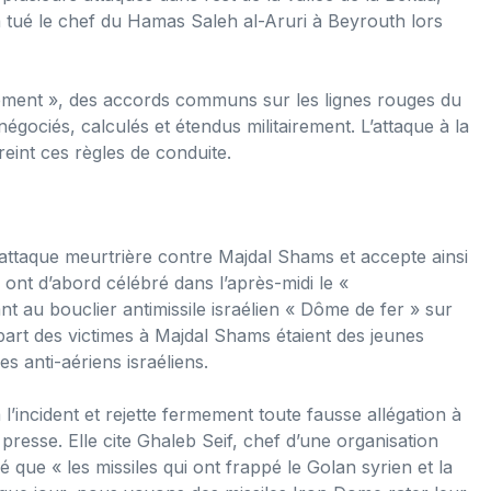
e a tué le chef du Hamas Saleh al-Aruri à Beyrouth lors
agement », des accords communs sur les lignes rouges du
 négociés, calculés et étendus militairement. L’attaque à la
eint ces règles de conduite.
’attaque meurtrière contre Majdal Shams et accepte ainsi
ont d’abord célébré dans l’après-midi le «
t au bouclier antimissile israélien « Dôme de fer » sur
part des victimes à Majdal Shams étaient des jeunes
es anti-aériens israéliens.
 l’incident et rejette fermement toute fausse allégation à
resse. Elle cite Ghaleb Seif, chef d’une organisation
 que « les missiles qui ont frappé le Golan syrien et la