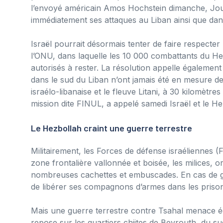
l’envoyé américain Amos Hochstein dimanche, Joumbl
immédiatement ses attaques au Liban ainsi que dan
Israël pourrait désormais tenter de faire respecter
l’ONU, dans laquelle les 10 000 combattants du Hez
autorisés à rester. La résolution appelle également 
dans le sud du Liban n’ont jamais été en mesure de 
israélo-libanaise et le fleuve Litani, à 30 kilomèt
mission dite FINUL, a appelé samedi Israël et le H
Le Hezbollah craint une guerre terrestre
Militairement, les Forces de défense israéliennes (
zone frontalière vallonnée et boisée, les milices,
nombreuses cachettes et embuscades. En cas de guer
de libérer ses compagnons d’armes dans les prison
Mais une guerre terrestre contre Tsahal menace é
repose sur les quartiers chiites de Beyrouth, du sud d