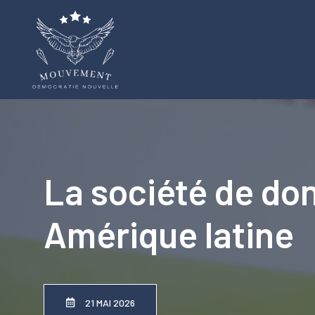
Aller
au
contenu
La société de don
Amérique latine
21 MAI 2026