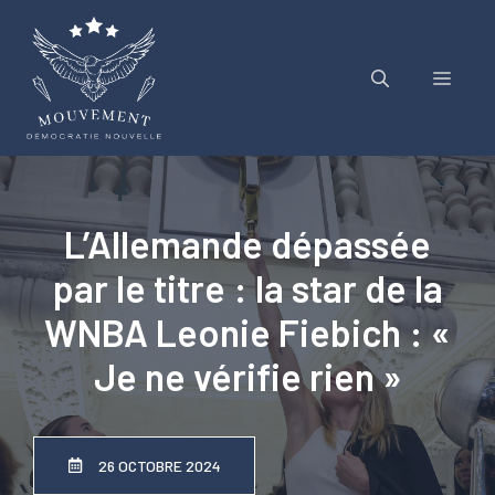
Aller
au
contenu
Menu
L’Allemande dépassée
par le titre : la star de la
WNBA Leonie Fiebich : «
Je ne vérifie rien »
26 OCTOBRE 2024