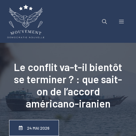
Aller
au
contenu
Menu
Le conflit va-t-il bientôt
se terminer ? : que sait-
on de l’accord
américano-iranien
24 MAI 2026