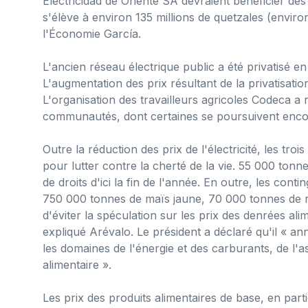
Electricidad de Oriente SA devraient bénéficier de
s'élève à environ 135 millions de quetzales (environ
l'Économie García.
L'ancien réseau électrique public a été privatisé 
L'augmentation des prix résultant de la privatisatio
L'organisation des travailleurs agricoles Codeca a r
communautés, dont certaines se poursuivent encor
Outre la réduction des prix de l'électricité, les t
pour lutter contre la cherté de la vie. 55 000 ton
de droits d'ici la fin de l'année. En outre, les conti
750 000 tonnes de maïs jaune, 70 000 tonnes de riz
d'éviter la spéculation sur les prix des denrées alim
expliqué Arévalo. Le président a déclaré qu'il « a
les domaines de l'énergie et des carburants, de l'a
alimentaire ».
Les prix des produits alimentaires de base, en par