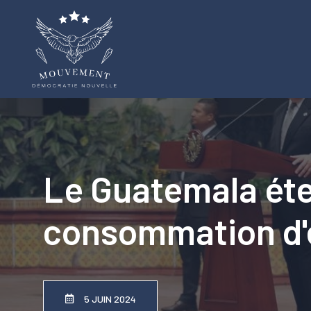
Aller
au
contenu
Le Guatemala éten
consommation d'é
5 JUIN 2024