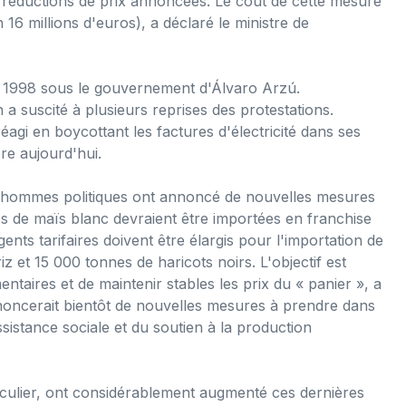
s réductions de prix annoncées. Le coût de cette mesure
 16 millions d'euros), a déclaré le ministre de
en 1998 sous le gouvernement d'Álvaro Arzú.
n a suscité à plusieurs reprises des protestations.
éagi en boycottant les factures d'électricité dans ses
e aujourd'hui.
rois hommes politiques ont annoncé de nouvelles mesures
nes de maïs blanc devraient être importées en franchise
ngents tarifaires doivent être élargis pour l'importation de
 et 15 000 tonnes de haricots noirs. L'objectif est
entaires et de maintenir stables les prix du « panier », a
nnoncerait bientôt de nouvelles mesures à prendre dans
ssistance sociale et du soutien à la production
ticulier, ont considérablement augmenté ces dernières