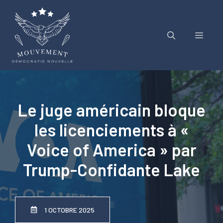
Aller
au
contenu
Menu
Le juge américain bloque
les licenciements à «
Voice of America » ​​par
Trump-Confidante Lake
1 OCTOBRE 2025