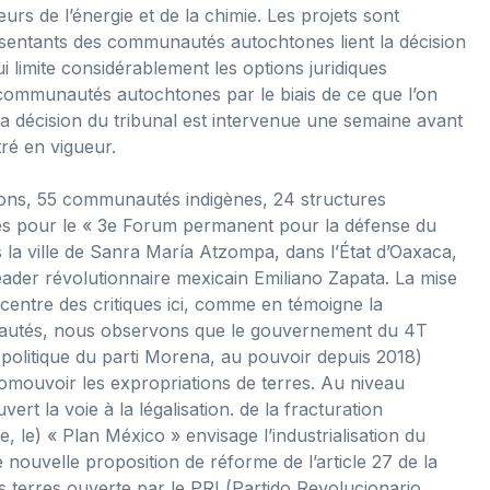
urs de l’énergie et de la chimie. Les projets sont
résentants des communautés autochtones lient la décision
 limite considérablement les options juridiques
s communautés autochtones par le biais de ce que l’on
La décision du tribunal est intervenue une semaine avant
tré en vigueur.
ons, 55 communautés indigènes, 24 structures
nies pour le « 3e Forum permanent pour la défense du
ns la ville de Sanra María Atzompa, dans l’État d’Oaxaca,
eader révolutionnaire mexicain Emiliano Zapata. La mise
centre des critiques ici, comme en témoigne la
unautés, nous observons que le gouvernement du 4T
olitique du parti Morena, au pouvoir depuis 2018)
omouvoir les expropriations de terres. Au niveau
ert la voie à la légalisation. de la fracturation
, le) « Plan México » envisage l’industrialisation du
 nouvelle proposition de réforme de l’article 27 de la
des terres ouverte par le PRI (Partido Revolucionario