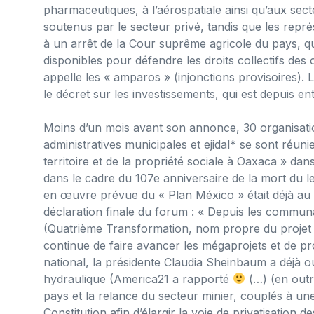
pharmaceutiques, à l’aérospatiale ainsi qu’aux secte
soutenus par le secteur privé, tandis que les rep
à un arrêt de la Cour suprême agricole du pays, qui
disponibles pour défendre les droits collectifs de
appelle les « amparos » (injonctions provisoires). 
le décret sur les investissements, qui est depuis en
Moins d’un mois avant son annonce, 30 organisati
administratives municipales et ejidal* se sont réu
territoire et de la propriété sociale à Oaxaca » da
dans le cadre du 107e anniversaire de la mort du l
en œuvre prévue du « Plan México » était déjà au 
déclaration finale du forum : « Depuis les comm
(Quatrième Transformation, nom propre du projet p
continue de faire avancer les mégaprojets et de pr
national, la présidente Claudia Sheinbaum a déjà ouv
hydraulique (America21 a rapporté
(…) (en outre
pays et la relance du secteur minier, couplés à une
Constitution afin d’élargir la voie de privatisation 