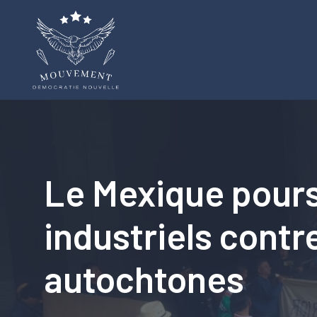
Aller
au
contenu
Le Mexique pours
industriels cont
autochtones