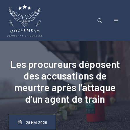
Aller
au
contenu
Menu
Les procureurs déposent
des accusations de
meurtre après l’attaque
d’un agent de train
29 MAI 2026