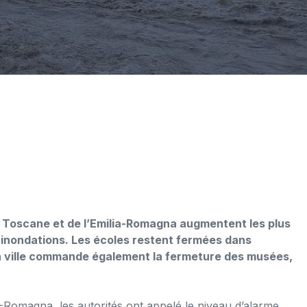
la Toscane et de l’Emilia-Romagna augmentent les plus
 inondations. Les écoles restent fermées dans
e la ville commande également la fermeture des musées,
 -Romagna, les autorités ont appelé le niveau d’alarme