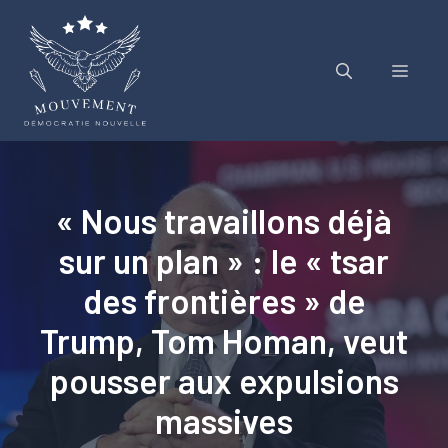
Aller
au
contenu
Menu
« Nous travaillons déjà
sur un plan » : le « tsar
des frontières » de
Trump, Tom Homan, veut
pousser aux expulsions
massives