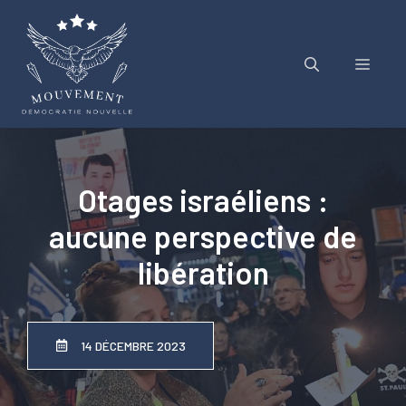
Aller
au
contenu
Menu
Otages israéliens :
aucune perspective de
libération
14 DÉCEMBRE 2023