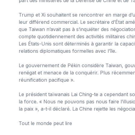
part des ministères de la Défense de Chine et de T
Trump et Xi souhaitent se rencontrer en marge d’
leur différend commercial. Le secrétaire d’État a
que Taiwan n’avait pas à s’inquiéter des négociatio
compte quotidiennement des activités militaires chi
Les États-Unis sont déterminés à garantir la capac
relations diplomatiques formelles avec l’île.
Le gouvernement de Pékin considère Taiwan, go
renégat et menace de la conquérir. Plus récemmen
réunification pacifique ».
Le président taïwanais Lai Ching-te a cependant so
la force. « Nous ne pouvons pas nous faire l’illus
la paix », a-t-il déclaré. La Chine rejette les négocia
Tout le monde peut lire