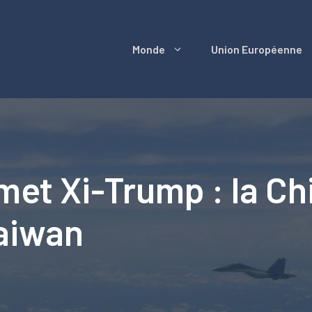
Monde
Union Européenne
met Xi-Trump : la Ch
aiwan