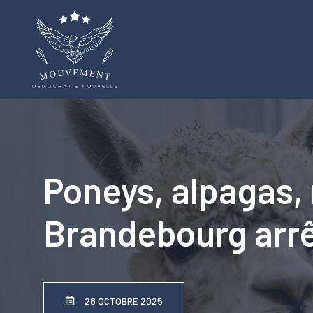
Aller
au
contenu
Poneys, alpagas, 
Brandebourg arr
28 OCTOBRE 2025