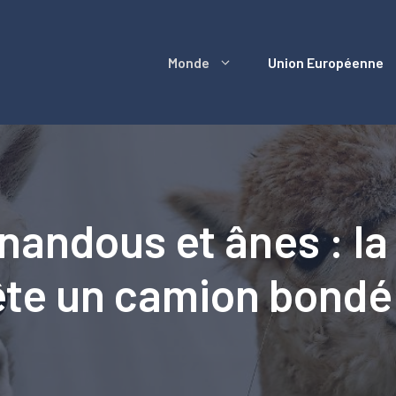
Monde
Union Européenne
nandous et ânes : la
ête un camion bondé