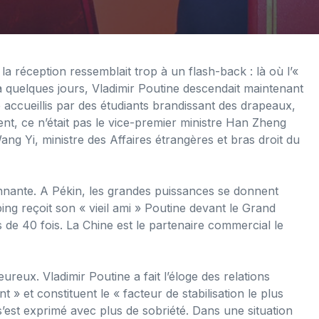
, la réception ressemblait trop à un flash-back : là où l’«
 a quelques jours, Vladimir Poutine descendait maintenant
é accueillis par des étudiants brandissant des drapeaux,
ent, ce n’était pas le vice-premier ministre Han Zheng
Wang Yi, ministre des Affaires étrangères et bras droit du
onnante. A Pékin, les grandes puissances se donnent
ing reçoit son « vieil ami » Poutine devant le Grand
 de 40 fois. La Chine est le partenaire commercial le
reux. Vladimir Poutine a fait l’éloge des relations
t » et constituent le « facteur de stabilisation le plus
 s’est exprimé avec plus de sobriété. Dans une situation