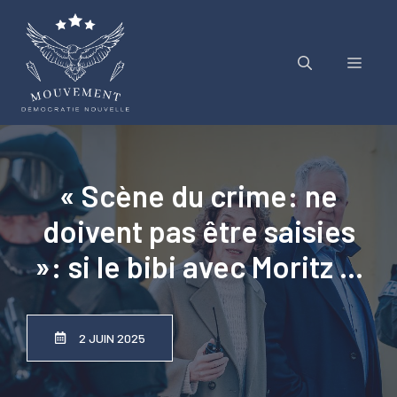
Aller
au
contenu
Menu
« Scène du crime: ne
doivent pas être saisies
»: si le bibi avec Moritz …
2 JUIN 2025