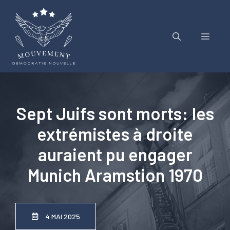
Aller
au
contenu
Menu
Sept Juifs sont morts: les
extrémistes à droite
auraient pu engager
Munich Aramstion 1970
4 MAI 2025