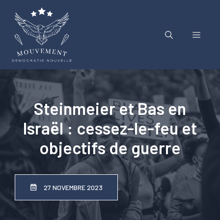
Aller
au
contenu
Menu
Steinmeier et Bas en
Israël : cessez-le-feu et
objectifs de guerre
27 NOVEMBRE 2023