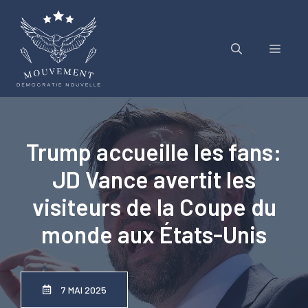
Aller
au
contenu
Menu
Trump accueille les fans:
JD Vance avertit les
visiteurs de la Coupe du
monde aux États-Unis
7 MAI 2025