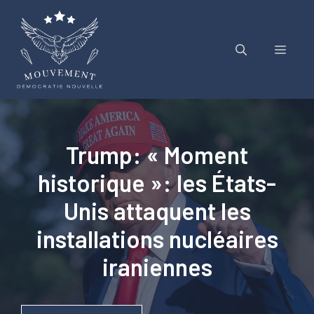
Aller
au
contenu
Menu
Trump: « Moment
historique »: les États-
Unis attaquent les
installations nucléaires
iraniennes