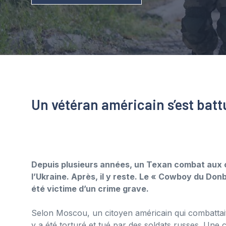
Un vétéran américain s’est bat
Depuis plusieurs années, un Texan combat aux c
l’Ukraine. Après, il y reste. Le « Cowboy du Donb
été victime d’un crime grave.
Selon Moscou, un citoyen américain qui combattait 
y a été torturé et tué par des soldats russes. Une