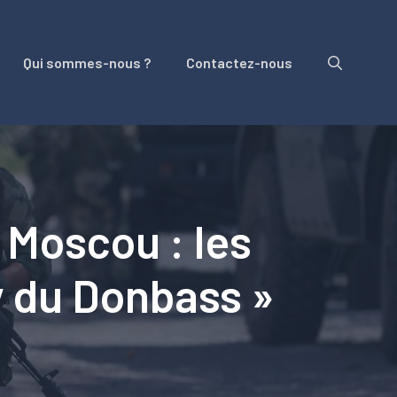
Qui sommes-nous ?
Contactez-nous
 Moscou : les
y du Donbass »