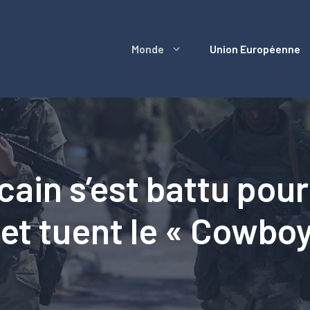
Monde
Union Européenne
ain s’est battu pour
 et tuent le « Cowbo