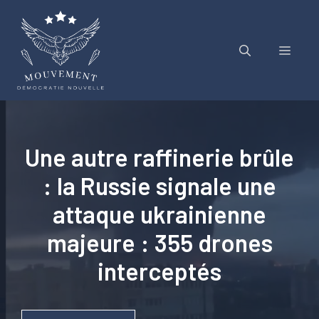
Aller
au
contenu
Menu
Une autre raffinerie brûle
: la Russie signale une
attaque ukrainienne
majeure : 355 drones
interceptés