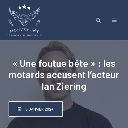
Aller
au
contenu
Menu
« Une foutue bête » : les
motards accusent l’acteur
Ian Ziering
5 JANVIER 2024