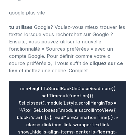
google plus vite
tu utilises
Google? Voulez-vous mieux trouver les
textes lorsque vous recherchez sur Google ?
Ensuite, vous pouvez utiliser la nouvelle
fonctionnalité « Sources préférées » avec un
compte Google. Pour définir comme votre «
source préférée », il vous suffit de
cliquez sur ce
lien
et mettez une coche. Complet.
minHeightToScrollBackOnCloseReadmore){
setTimeout(function() {
$el.closest(‘.module’).style.scrollMarginTop =
’47px’; $el.closest(‘.module’).scrollIntoView({
block: ‘start’ }); }, readMoreAnimationTime); } ; »
class= »link icon-link-wrapper textlink
show_hide is-align-items-center is-flex mgt-