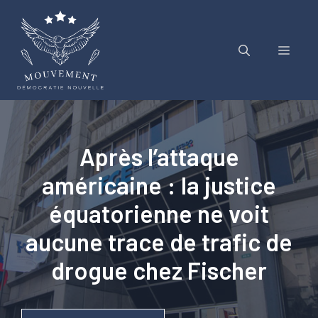
Aller
au
contenu
Menu
Après l’attaque
américaine : la justice
équatorienne ne voit
aucune trace de trafic de
drogue chez Fischer