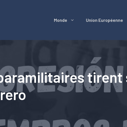
Monde
Union Européenne
aramilitaires tirent
rrero