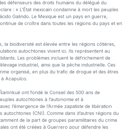
 des défenseurs des droits humains du délégué du
clare : « L’État mexicain condamne à mort les peuples
ácido Galindo. Le Mexique est un pays en guerre,
 continue de croître dans toutes les régions du pays et en
 la biodiversité est élevée entre les régions côtières,
tions autochtones vivent ici. Ils représentent au
habitants. Les problèmes incluent le défrichement de
’élevage industriel, ainsi que la pêche industrielle. Ces
ime organisé, en plus du trafic de drogue et des êtres
 à Acapulco.
 Ñamnkué ont fondé le Conseil des 500 ans de
 peuples autochtones à l’autonomie et à
e avec l’émergence de l’Armée zapatiste de libération
es autochtones (CNI). Comme dans d’autres régions du
notamment de la part de groupes paramilitaires du crime
cales ont été créées à Guerrero pour défendre les