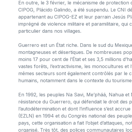
En outre, le 3 février, le mécanisme de protection
CIPOG, Plácido Galindo, a été suspendu. Le CNI dé
appartenant au CIPOG-EZ et leur parrain Jesús Pl
imprégné de violence militaire et paramilitaire, qui
particulier dans nos villages.
Guerrero est un État riche. Dans le sud du Mexique,
montagneuses et désertiques. De nombreuses popula
moins 17 pour cent de l’État et ses 3,5 millions d’
vastes forêts, l’extractivisme, les monocultures et l
mêmes secteurs sont également contrôlés par le cr
humains, notamment dans le contexte du tourisme
En 1992, les peuples Na Savi, Me’pháá, Nahua et
résistance du Guerrero, qui défendait le droit des
l’autodétermination et dont l’influence s’est accru
(EZLN) en 1994 et du Congrès national des peupl
pays, cette organisation a fait l’objet d’attaques, 
organisé. Très tôt, des polices communautaires lo