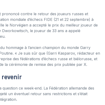
prononcé contre le retour des joueurs russes et
iation mondiale d’échecs FIDE (21 et 22 septembre) à
le le Norvégien a accepté le prix du meilleur joueur de
dy Dworkowitsch, le joueur de 33 ans a appelé
jeu.
endu hommage à l’ancien champion du monde Garry
Poutine. « Je suis sûr que (Garri Kasparov, rédacteur en
 reprise des fédérations d’échecs russe et biélorusse, et
o de la cérémonie de remise des prix publiée par X.
 revenir
la question ce week-end. La Fédération allemande des
té un éventuel retour sans restrictions et s’était
tégration.